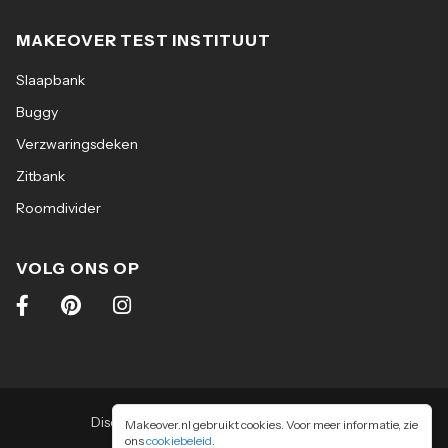
MAKEOVER TEST INSTITUUT
Slaapbank
Buggy
Verzwaringsdeken
Zitbank
Roomdivider
VOLG ONS OP
Disclaimer
|
Algemene voorwaarden
|
Makeover.nl gebruikt cookies. Voor meer informatie, zie
ons
cookiebeleid
Privacy & cookiebeleid
.