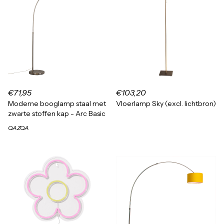
€71,95
€103,20
Moderne booglamp staal met
Vloerlamp Sky (excl. lichtbron)
zwarte stoffen kap - Arc Basic
QAZQA