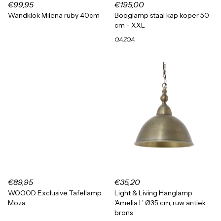
€99,95
€195,00
Wandklok Milena ruby 40cm
Booglamp staal kap koper 50
cm - XXL
QAZQA
€89,95
€35,20
WOOOD Exclusive Tafellamp
Light & Living Hanglamp
Moza
'Amelia L' Ø35 cm, ruw antiek
brons