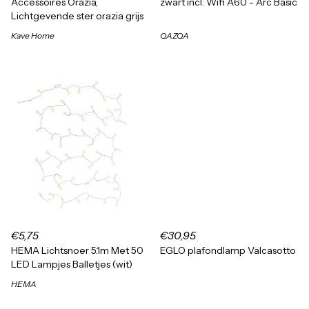
Accessoires Orazia,
zwart incl. Wifi A60 - Arc Basic
Lichtgevende ster orazia grijs
Kave Home
QAZQA
€5,75
€30,95
HEMA Lichtsnoer 5.1m Met 50
EGLO plafondlamp Valcasotto
LED Lampjes Balletjes (wit)
HEMA