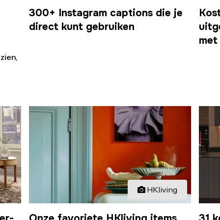
300+ Instagram captions die je
Kos
direct kunt gebruiken
uitg
met 
zien,
HKliving
er-
Onze favoriete HKliving items
31 k