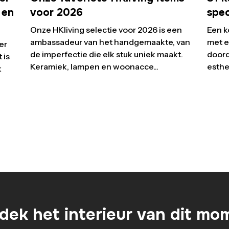
 en
voor 2026
spe
Onze HKliving selectie voor 2026 is een
Een k
ambassadeur van het handgemaakte, van
met e
er
de imperfectie die elk stuk uniek maakt.
doord
 is
Keramiek, lampen en woonacce...
esthet
k
dek het interieur van dit mo