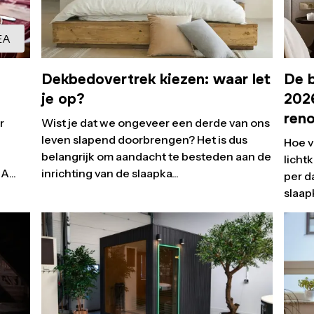
EA
Dekbedovertrek kiezen: waar let
De b
je op?
2026
ren
r
Wist je dat we ongeveer een derde van ons
leven slapend doorbrengen? Het is dus
Hoe v
belangrijk om aandacht te besteden aan de
licht
...
inrichting van de slaapka...
per d
slaapk