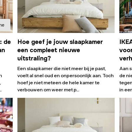
me
: de
Hoe geef je jouw slaapkamer
IKE
an
een compleet nieuwe
voor
uitstraling?
ver
Een slaapkamer die niet meer bij je past,
Aan s
n
voelt al snel oud en onpersoonlijk aan. Toch
de n
,
hoef je niet meteen de hele kamer te
tegem
.
verbouwen om weer met p...
in een