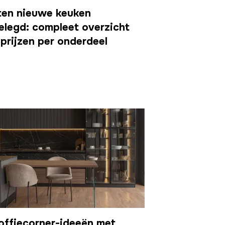
ten nieuwe keuken
elegd: compleet overzicht
prijzen per onderdeel
offiecorner-ideeën met