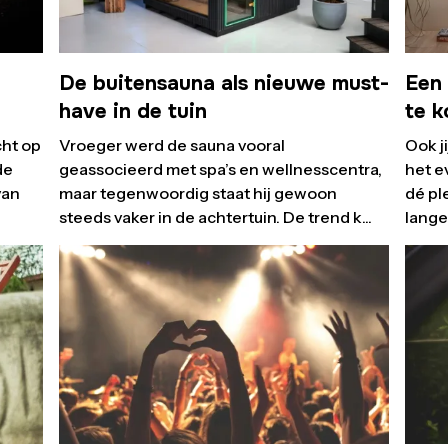
De buitensauna als nieuwe must-
Een 
have in de tuin
te 
cht op
Vroeger werd de sauna vooral
Ook j
de
geassocieerd met spa’s en wellnesscentra,
het e
van
maar tegenwoordig staat hij gewoon
dé pl
steeds vaker in de achtertuin. De trend k...
lange