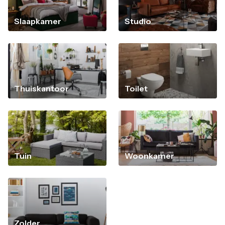
Slaapkamer
Studio
Thuiskantoor
Toilet
Tuin
Woonkamer
Zolder