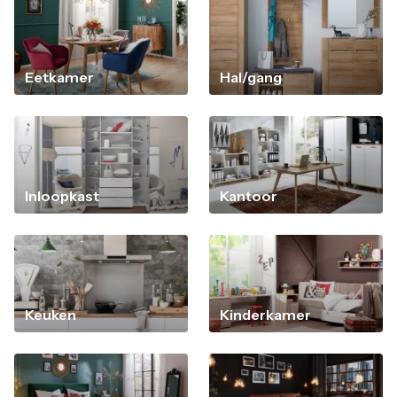
Eetkamer
Hal/gang
Inloopkast
Kantoor
Keuken
Kinderkamer