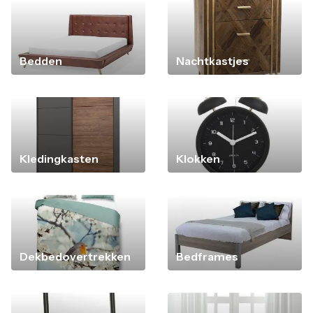
Bedden
Nachtkastjes
Kledingkasten
Klokken
Dekbedovertrekken
Bedframes