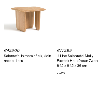
€439,00
€773,99
Salontafel in massief eik, klein
J-Line Salontafel Molly
model, Iloss
Exotiek Hout|Rotan Zwart -
84.5 x 84.5 x 36 cm
J-Line