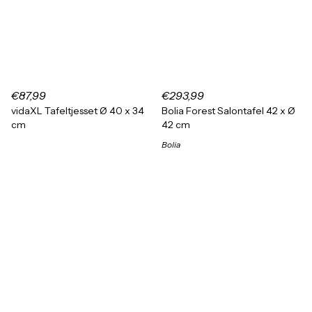
€87,99
€293,99
vidaXL Tafeltjesset Ø 40 x 34
Bolia Forest Salontafel 42 x Ø
cm
42 cm
Bolia