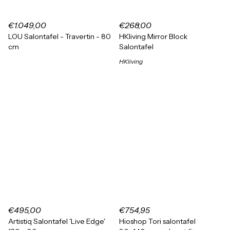
€1.049,00
€268,00
LOU Salontafel - Travertin - 80
HKliving Mirror Block
cm
Salontafel
HKliving
€495,00
€754,95
Artistiq Salontafel 'Live Edge'
Hioshop Tori salontafel