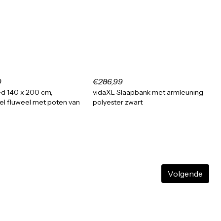
0
€286,99
d 140 x 200 cm,
vidaXL Slaapbank met armleuning
el fluweel met poten van
polyester zwart
Volgende