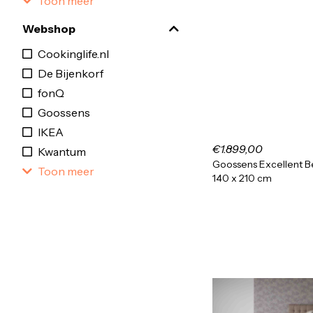
Toon meer
Webshop
Cookinglife.nl
De Bijenkorf
fonQ
Goossens
IKEA
€1.899,00
Kwantum
Goossens Excellent B
Toon meer
140 x 210 cm