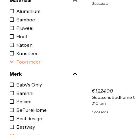
Materiaal
Goossens
Aluminium
Bamboe
Fluweel
Hout
Katoen
Kunstleer
Toon meer
Merk
Baby's Only
€1.224,00
Baninni
Goossens Bedframe Ca
Beliani
210 cm
BePureHome
Goossens
Best design
Bestway