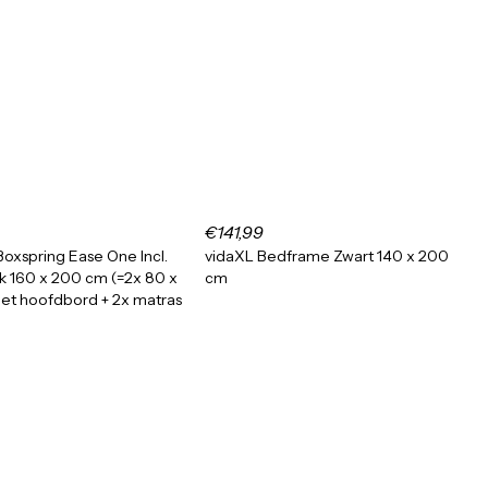
€141,99
oxspring Ease One Incl.
vidaXL Bedframe Zwart 140 x 200
ak 160 x 200 cm (=2x 80 x
cm
et hoofdbord + 2x matras