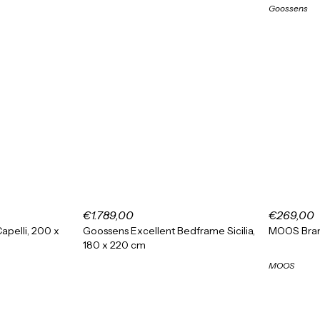
Goossens
€1.789,00
€269,00
pelli, 200 x
Goossens Excellent Bedframe Sicilia,
MOOS Bram
180 x 220 cm
MOOS