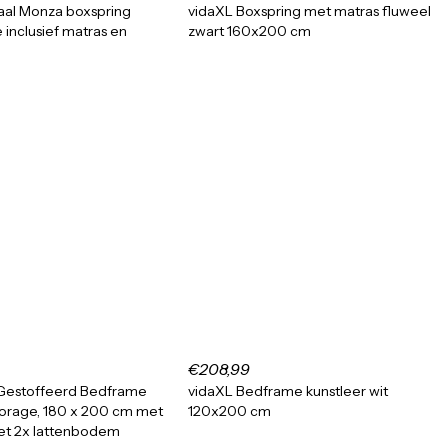
al Monza boxspring
vidaXL Boxspring met matras fluweel
 inclusief matras en
zwart 160x200 cm
€208,99
Gestoffeerd Bedframe
vidaXL Bedframe kunstleer wit
orage, 180 x 200 cm met
120x200 cm
et 2x lattenbodem