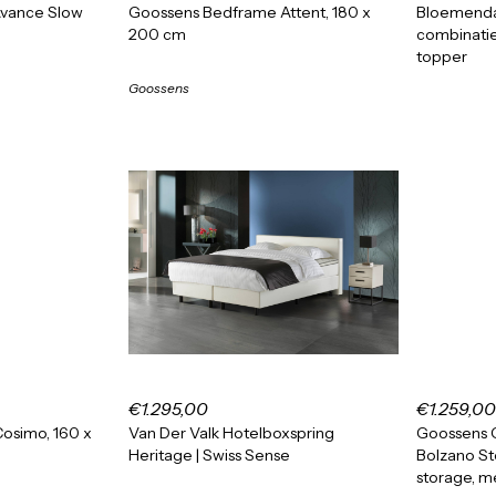
Avance Slow
Goossens Bedframe Attent, 180 x
Bloemenda
200 cm
combinatie
topper
Goossens
€1.295,00
€1.259,00
osimo, 160 x
Van Der Valk Hotelboxspring
Goossens 
Heritage | Swiss Sense
Bolzano St
storage, m