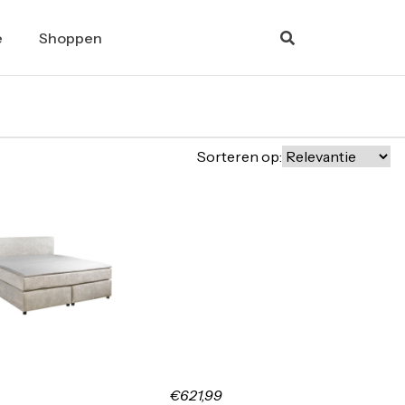
e
Shoppen
Sorteren op:
€621,99