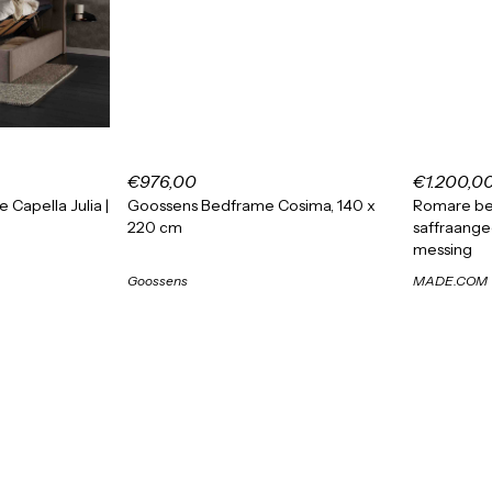
€976,00
€1.200,0
Capella Julia |
Goossens Bedframe Cosima, 140 x
Romare be
220 cm
saffraange
messing
Goossens
MADE.COM