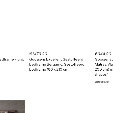
€1.479,00
€944,00
edframe Fjord,
Goossens Excellent Gestoffeerd
Goossens B
Bedframe Bergamo, Gestoffeerd
Matras, Vl
bedframe 180 x 210 cm
200 cm) m
shapes 1
Goossens