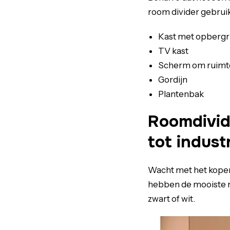
room divider gebruik
Kast met opberg
TV kast
Scherm om ruimte
Gordijn
Plantenbak
Roomdivide
tot indust
Wacht met het kopen
hebben de mooiste r
zwart of wit.