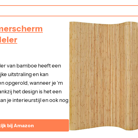
merscherm
eler
er van bamboe heeft een
jke uitstraling en kan
n opgerold, wanneer je 'm
nkzij het design is het een
n je interieurstijl en ook nog
ijk bij Amazon