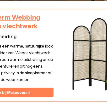
erm Webbing
 vlechtwerk
heiding
e een warme, natuurlijke look
ider van Weens vlechtwerk.
n een warme uitstraling en de
ntureren dit nog eens.
 privacy in de slaapkamer of
n de woonkamer.
k bij Makeover.nl