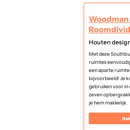
Woodman 
Roomdivid
Houten desig
Met deze Southbur
ruimtes eenvoudig
een aparte ruimt
bijvoorbeeld! Je k
gebruiken voor in 
zeven opbergvakke
je hem makkelijk.
Bek