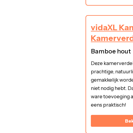
vidaXL Ka
Kamerverd
Bamboe hout
Deze kamerverdel
prachtige, natuurli
gemakkelijk worde
niet nodig hebt. Da
ware toevoeging aa
eens praktisch!
Bek