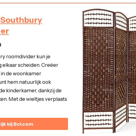
Southbury
er
n
y roomdivider kun je
 elkaar scheiden. Creëer
e in de woonkamer
unt hem natuurlijk ook
de kinderkamer, dankzij de
n. Met de wieltjes verplaats
ijk bij Bol.com