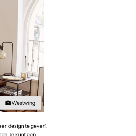
Westwing
 'design te geven'.
sch. Je kunt een