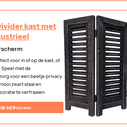
vider kast met
ustrieel
rscherm
fect voor in of op de kast, of
. Speel met de
zorg voor een beetje privacy.
 mooi zwart staal en
oratie te verfraaien.
ijk bij Bol.com