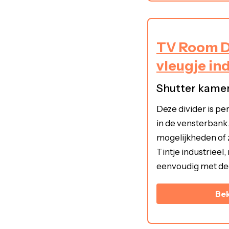
TV Room Di
vleugje ind
Shutter kame
Deze divider is per
in de vensterbank
mogelijkheden of 
Tintje industrieel,
eenvoudig met dec
Bek