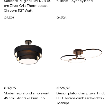
Sanicare Plug En Play 172 x 60
6-lichts - Sydney Bondi
cm Zilver Grijs Thermostaat
Chroom 1127 Watt
QAZQA
QAZQA
€97,95
€126,95
Moderne plafondlamp zwart
Design plafondlamp zwart incl.
45 cm 3-lichts - Drum Trio
LED 3-staps dimbaar 3-lichts -
Joaniqa