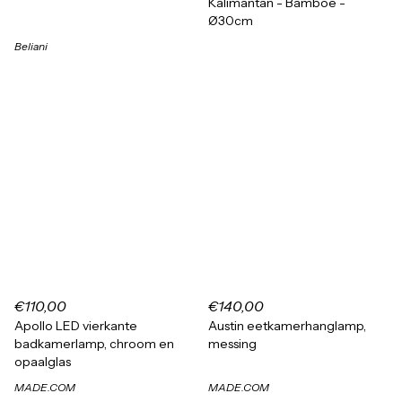
Kalimantan - Bamboe -
Ø30cm
Beliani
€110,00
€140,00
Apollo LED vierkante
Austin eetkamerhanglamp,
badkamerlamp, chroom en
messing
opaalglas
MADE.COM
MADE.COM