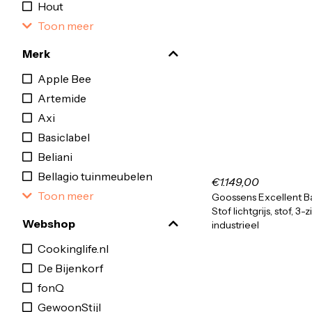
Hout
Toon meer
Merk
Apple Bee
Artemide
Axi
Basiclabel
Beliani
Bellagio tuinmeubelen
€1.149,00
Toon meer
Goossens Excellent B
Stof lichtgrijs, stof, 3-z
Webshop
industrieel
Cookinglife.nl
De Bijenkorf
fonQ
GewoonStijl