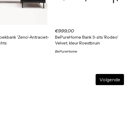
€999,00
ekbank 'Zeno'-Antraciet-
BePureHome Bank 3-zits 'Rodeo'
chts
Velvet, kleur Roestbruin
BePureHome
Volgende