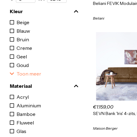
Beliani FEVIK Modulai
Kleur
Beliani
Beige
Blauw
Bruin
Creme
Geel
Goud
Toon meer
Materiaal
Acryl
Aluminium
€1.159,00
SEVN Bank 'Iris' 4-zits
Bamboe
Fluweel
Maison Berger
Glas