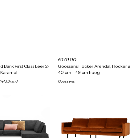
€179,00
d Bank First Class Leer 2-
Goossens Hocker Arendal, Hocker ø
y Karamel
40 cm - 49 cm hoog
ield Brand
Goossens