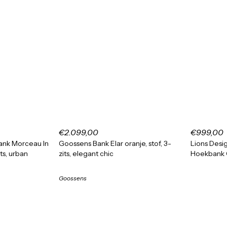
€2.099,00
€999,00
ank Morceau In
Goossens Bank Elar oranje, stof, 3-
Lions Desig
its, urban
zits, elegant chic
Hoekbank 
Goossens