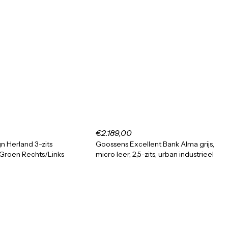
€2.189,00
n Herland 3-zits
Goossens Excellent Bank Alma grijs,
Groen Rechts/Links
micro leer, 2,5-zits, urban industrieel