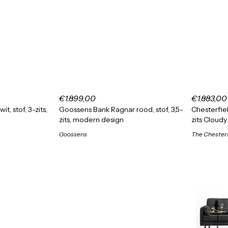
€1.899,00
€1.883,00
, stof, 3-zits,
Goossens Bank Ragnar rood, stof, 3,5-
Chesterfiel
zits, modern design
zits Cloud
Goossens
The Chesterf