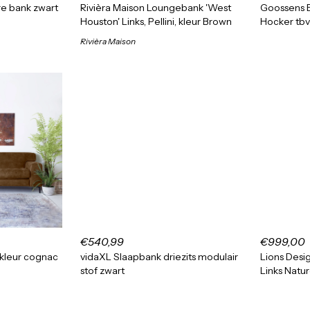
re bank zwart
Rivièra Maison Loungebank 'West
Goossens E
Houston' Links, Pellini, kleur Brown
Hocker tbv
Rivièra Maison
€540,99
€999,00
, kleur cognac
vidaXL Slaapbank driezits modulair
Lions Desi
stof zwart
Links Natur