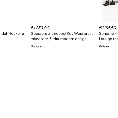
€1.259,00
€1.165,50
dal, Hocker ø
Goossens Zitmeubel Key West bruin,
Sohome Ho
micro leer, 3-zits, modern design
Lounge re
Goossens
Bolsius