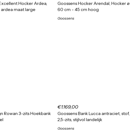
xcellent Hocker Ardea,
Goossens Hocker Arendal, Hocker ø
 ardea maat large
60 cm - 45 cm hoog
Goossens
€1.169,00
gn Rowan 3-zits Hoekbank
Goossens Bank Lucca antraciet, stof,
el
2,5-zits, stijlvol landelijk
Goossens