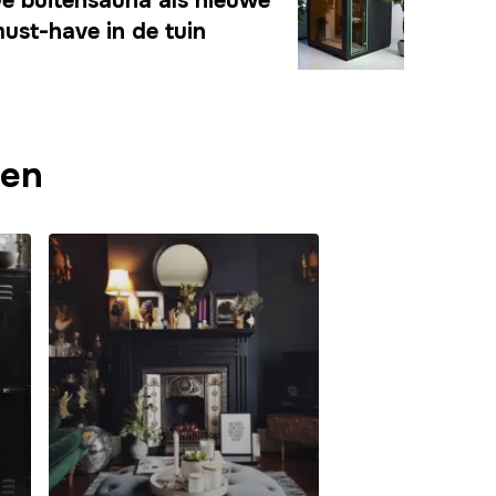
e buitensauna als nieuwe
ust-have in de tuin
len