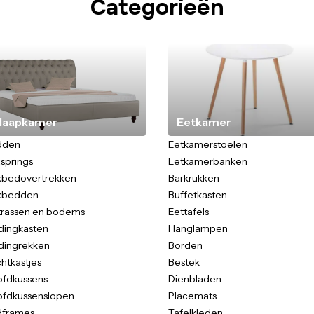
Categorieën
laapkamer
Eetkamer
dden
Eetkamerstoelen
springs
Eetkamerbanken
bedovertrekken
Barkrukken
kbedden
Buffetkasten
rassen en bodems
Eettafels
dingkasten
Hanglampen
dingrekken
Borden
htkastjes
Bestek
fdkussens
Dienbladen
fdkussenslopen
Placemats
dframes
Tafelkleden