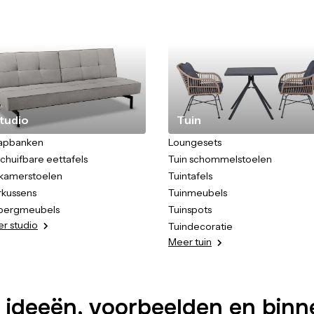
tudio
Tuin
apbanken
Loungesets
schuifbare eettafels
Tuin schommelstoelen
kamerstoelen
Tuintafels
rkussens
Tuinmeubels
bergmeubels
Tuinspots
er
studio
Tuindecoratie
Meer
tuin
 ideeën, voorbeelden en binn