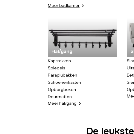
Meer
badkamer
Hal/gang
S
Kapstokken
Sla
Spiegels
Uit
Paraplubakken
Eet
Schoenenkasten
Sie
Opbergboxen
Op
Me
Deurmatten
Meer
hal/gang
De leukste