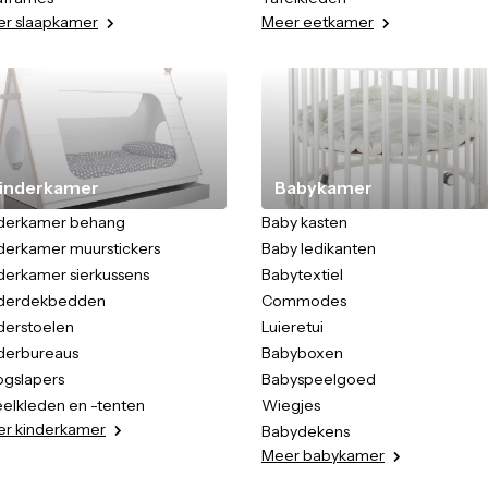
er
slaapkamer
Meer
eetkamer
inderkamer
Babykamer
derkamer behang
Baby kasten
derkamer muurstickers
Baby ledikanten
derkamer sierkussens
Babytextiel
nderdekbedden
Commodes
derstoelen
Luieretui
derbureaus
Babyboxen
gslapers
Babyspeelgoed
elkleden en -tenten
Wiegjes
er
kinderkamer
Babydekens
Meer
babykamer