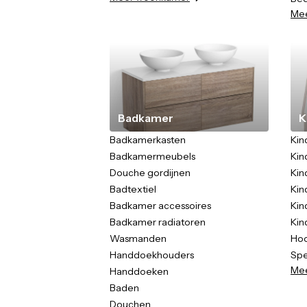
Me
Badkamer
K
Badkamerkasten
Kin
Badkamermeubels
Kin
Douche gordijnen
Kin
Badtextiel
Ki
Badkamer accessoires
Kin
Badkamer radiatoren
Kin
Wasmanden
Hoo
Handdoekhouders
Spe
Me
Handdoeken
Baden
Douchen