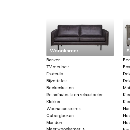
Woonkamer
S
Banken
Be
TV meubels
Box
Fauteuils
Dek
Bijzettafels
De
Boekenkasten
Mat
Relaxfauteuils en relaxstoelen
Kle
Klokken
Kle
Woonaccessoires
Nac
Opbergboxen
Hoo
Manden
Hoo
Meer
woonkamer
Be