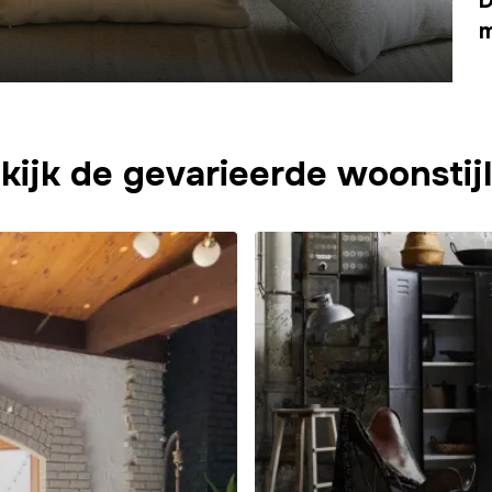
D
m
kijk de gevarieerde woonstij