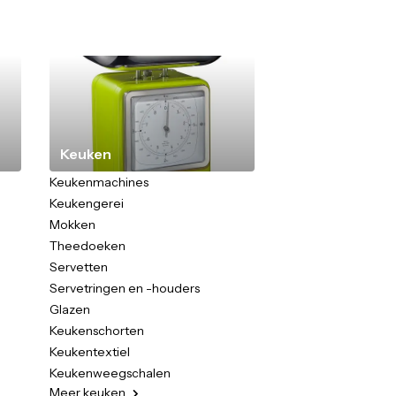
Keuken
Keukenmachines
Keukengerei
Mokken
Theedoeken
Servetten
Servetringen en -houders
Glazen
Keukenschorten
Keukentextiel
Keukenweegschalen
Meer
keuken