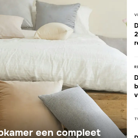
V
D
2
r
R
D
b
v
T
apkamer een compleet