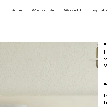
Home
Woonruimte
Woonstijl
Inspirati
I
I
v
v
I
I
h