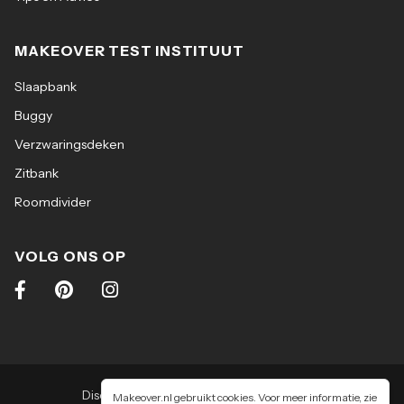
MAKEOVER TEST INSTITUUT
Slaapbank
Buggy
Verzwaringsdeken
Zitbank
Roomdivider
VOLG ONS OP
Disclaimer
|
Algemene voorwaarden
|
Makeover.nl gebruikt cookies. Voor meer informatie, zie