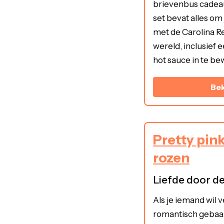
brievenbus cadeau
set bevat alles om
met de Carolina R
wereld, inclusief 
hot sauce in te bew
Bek
Pretty pink
rozen
Liefde door d
Als je iemand wil 
romantisch gebaar