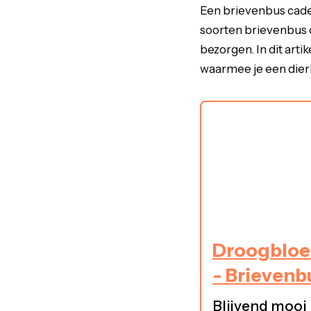
Een brievenbus cadea
soorten brievenbus c
bezorgen. In dit art
waarmee je een dierb
Droogbloe
- Brievenb
Blijvend mooi