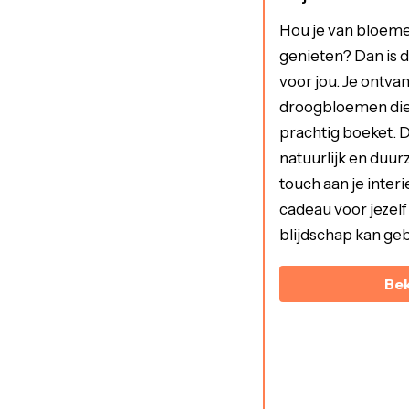
Hou je van bloemen
genieten? Dan is d
voor jou. Je ontva
droogbloemen die j
prachtig boeket. 
natuurlijk en duur
touch aan je inter
cadeau voor jezelf
blijdschap kan geb
Bek