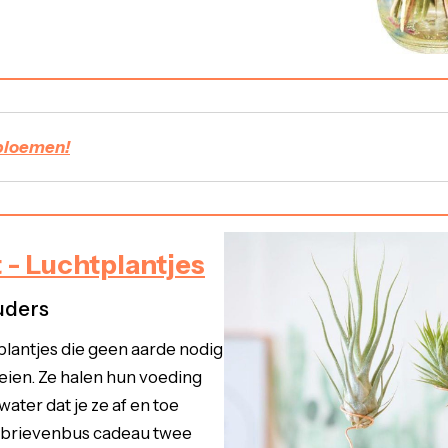
gbloemen!
- Luchtplantjes
uders
 plantjes die geen aarde nodig
ien. Ze halen hun voeding
 water dat je ze af en toe
it brievenbus cadeau twee