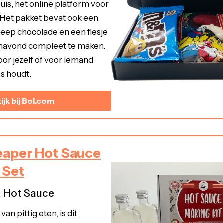
uis, het online platform voor
 Het pakket bevat ook een
reep chocolade en een flesje
ilmavond compleet te maken.
or jezelf of voor iemand
ms houdt.
ijk bij Bol.com
eaper Hot Sauce
 Set
 Hot Sauce
van pittig eten, is dit