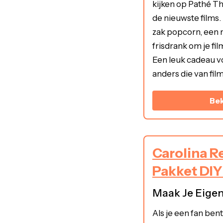
kijken op Pathé Th
de nieuwste films.
zak popcorn, een 
frisdrank om je f
Een leuk cadeau vo
anders die van fil
Bek
Carolina R
Pakket DIY
Maak Je Eigen
Als je een fan bent 