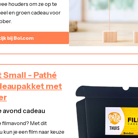
twee houders om ze op te
neel en groen cadeau voor
bber.
ijk bij Bol.com
 Small - Pathé
adeaupakket met
er
e avond cadeau
ge filmavond? Met dit
 kun je een film naar keuze