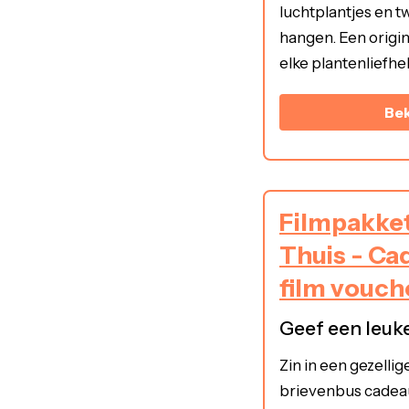
luchtplantjes en 
hangen. Een origi
elke plantenliefhe
Bek
Filmpakket
Thuis - C
film vouch
Geef een leuk
Zin in een gezelli
brievenbus cadeau