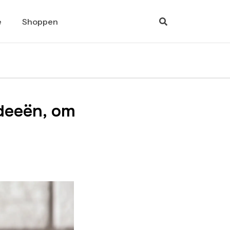
e
Shoppen
ideeën, om