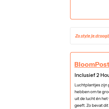
Zo style je droo
BloomPost 
Inclusief 2 Ho
Luchtplantjes zijn
hebben om te groe
uit de lucht én het
geeft. Zo bevat d