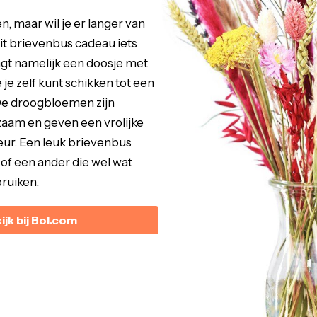
, maar wil je er langer van
it brievenbus cadeau iets
ngt namelijk een doosje met
e zelf kunt schikken tot een
De droogbloemen zijn
zaam en geven een vrolijke
ieur. Een leuk brievenbus
 of een ander die wel wat
ruiken.
ijk bij Bol.com