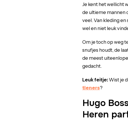
Je kent het wellicht 
de ultieme mannen 
veel. Van kleding en
wel en niet leuk vind
Om je toch op weg te
snufjes houdt, de laa
de meest uiteenlope
gedacht.
Leuk feitje:
Wist je 
tieners
?
Hugo Boss 
Heren par