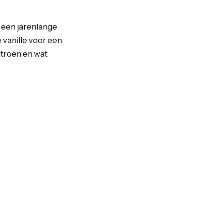
s een jarenlange
e vanille voor een
itroen en wat