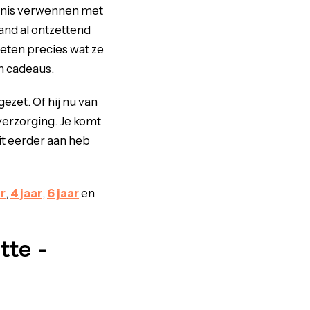
 kennis verwennen met
nd al ontzettend
eten precies wat ze
om cadeaus.
ezet. Of hij nu van
 verzorging. Je komt
it eerder aan heb
ar
,
4 jaar
,
6 jaar
en
tte -