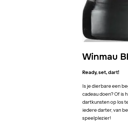
Winmau Bl
Ready, set, dart!
Is je dierbare een b
cadeau doen? Of is h
dartkunsten op los t
iedere darter, van be
speelplezier!