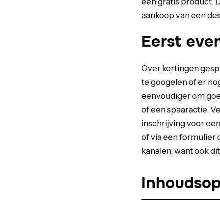
een gratis product. 
aankoop van een desi
Eerst eve
Over kortingen gesp
te googelen of er nog
eenvoudiger om goed
of een spaaractie. V
inschrijving voor ee
of via een formulier
kanalen, want ook di
Inhoudso