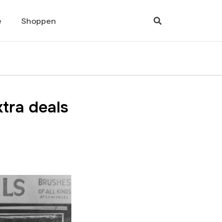
e
Shoppen
xtra deals