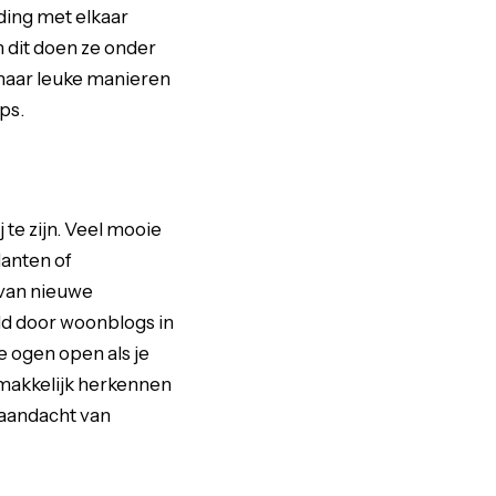
 ding met elkaar
 dit doen ze onder
 naar leuke manieren
ps.
j te zijn. Veel mooie
lanten of
 van nieuwe
ld door woonblogs in
e ogen open als je
 makkelijk herkennen
 aandacht van