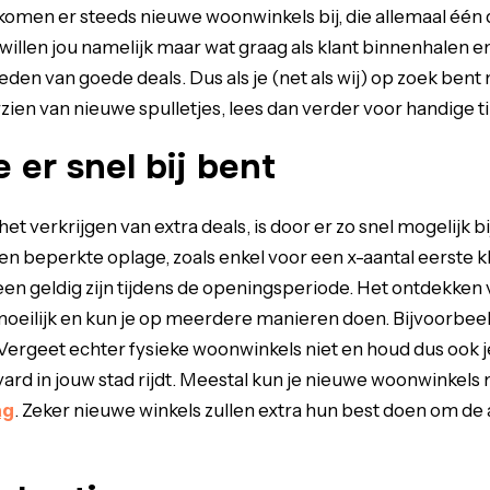
e komen er steeds nieuwe woonwinkels bij, die allemaal één
llen jou namelijk maar wat graag als klant binnenhalen en
den van goede deals. Dus als je (net als wij) op zoek bent
zien van nieuwe spulletjes, lees dan verder voor handige ti
e er snel bij bent
et verkrijgen van extra deals, is door er zo snel mogelijk bi
n beperkte oplage, zoals enkel voor een x-aantal eerste k
een geldig zijn tijdens de openingsperiode. Het ontdekken
moeilijk en kun je op meerdere manieren doen. Bijvoorbee
Vergeet echter fysieke woonwinkels niet en houd dus ook j
rd in jouw stad rijdt. Meestal kun je nieuwe woonwinkels
ag
. Zeker nieuwe winkels zullen extra hun best doen om de