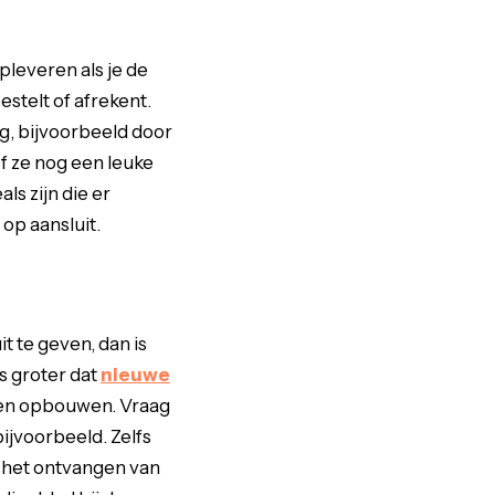
pleveren als je de
estelt of afrekent.
g, bijvoorbeeld door
of ze nog een leuke
ls zijn die er
 op aansluit.
t te geven, dan is
is groter dat
nieuwe
en opbouwen. Vraag
bijvoorbeeld. Zelfs
ls het ontvangen van