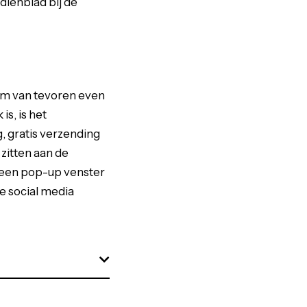
dienblad bij de
om van tevoren even
is, is het
 gratis verzending
zitten aan de
a een pop-up venster
e social media