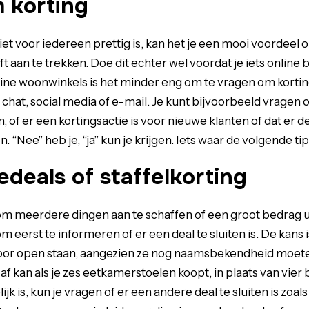
 korting
iet voor iedereen prettig is, kan het je een mooi voordeel o
 aan te trekken. Doe dit echter wel voordat je iets online b
line woonwinkels is het minder eng om te vragen om kortin
ve chat, social media of e-mail. Je kunt bijvoorbeeld vragen 
of er een kortingsactie is voor nieuwe klanten of dat er dea
“Nee” heb je, “ja” kun je krijgen. Iets waar de volgende tip
deals of staffelkorting
 om meerdere dingen aan te schaffen of een groot bedrag ui
m eerst te informeren of er een deal te sluiten is. De kans 
oor open staan, aangezien ze nog naamsbekendheid moet
s af kan als je zes eetkamerstoelen koopt, in plaats van vier 
lijk is, kun je vragen of er een andere deal te sluiten is zoa