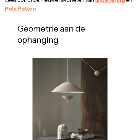
Lees ook onze nieuwe favorieten van
&Klevering
en
Pols Potten
Geometrie aan de
ophanging