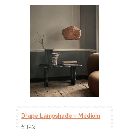
Drape Lampshade - Medium
€
199