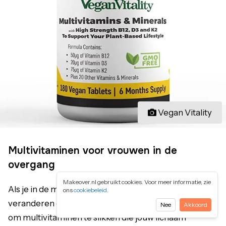
Vegan Vitality
Multivitaminen voor vrouwen in de
overgang
Makeover.nl gebruikt cookies. Voor meer informatie, zie
Als je in de menopauze bent is je lichaam aan het
ons
cookiebeleid
.
veranderen en dit betekent ook dat je er baat bij hebt
Nee
Akkoord
om multivitaminen te slikken die jouw lichaam