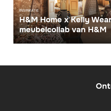
INSPIRATIE
H&M Home x Kelly Wears
meubelcollab van H&M
Ont