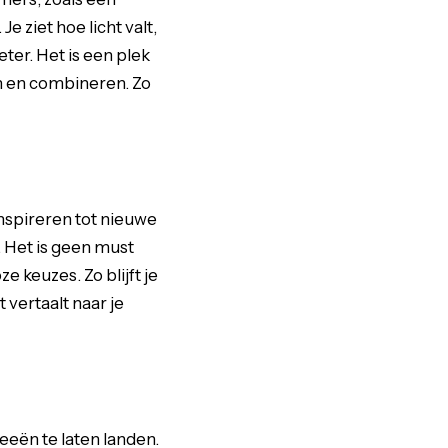
e ziet hoe licht valt,
er. Het is een plek
en en combineren. Zo
inspireren tot nieuwe
 Het is geen must
 keuzes. Zo blijft je
 vertaalt naar je
eeën te laten landen.