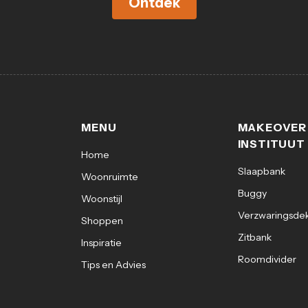
Ontdek
MENU
MAKEOVER
INSTITUUT
Home
Slaapbank
Woonruimte
Buggy
Woonstijl
Verzwaringsde
Shoppen
Zitbank
Inspiratie
Roomdivider
Tips en Advies