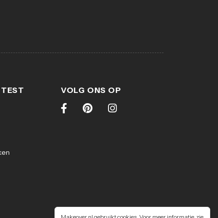
 TEST
VOLG ONS OP
ken
Makeover.nl gebruikt cookies. Voor meer informatie, zie