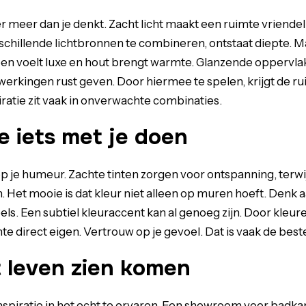
r meer dan je denkt. Zacht licht maakt een ruimte vriendelij
schillende lichtbronnen te combineren, ontstaat diepte. M
een voelt luxe en hout brengt warmte. Glanzende oppervla
afwerkingen rust geven. Door hiermee te spelen, krijgt de 
iratie zit vaak in onverwachte combinaties.
e iets met je doen
op je humeur. Zachte tinten zorgen voor ontspanning, terwi
Het mooie is dat kleur niet alleen op muren hoeft. Denk a
s. Een subtiel kleuraccent kan al genoeg zijn. Door kleuren 
te direct eigen. Vertrouw op je gevoel. Dat is vaak de best
t leven zien komen
spiratie in het echt te ervaren. Een showroom voor badka