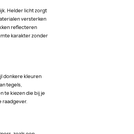
k. Helder licht zorgt
aterialen versterken
kken reflecteren
ruimte karakter zonder
jl donkere kleuren
an tegels,
te kiezen die bij je
e raadgever.
mers, zoals een