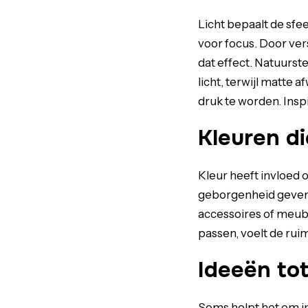
Licht bepaalt de sfee
voor focus. Door ver
dat effect. Natuurst
licht, terwijl matte 
druk te worden. Insp
Kleuren di
Kleur heeft invloed 
geborgenheid geven. 
accessoires of meubel
passen, voelt de ruim
Ideeën to
Soms helpt het om in