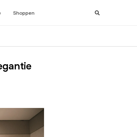
e
Shoppen
egantie