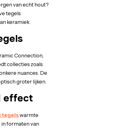
rgen van echt hout?
ve tegels
van keramiek.
egels
eramic Connection,
dt collecties zoals
 donkere nuances. De
tisch groter lijken.
 effect
 tegels
warmte
 in formaten van