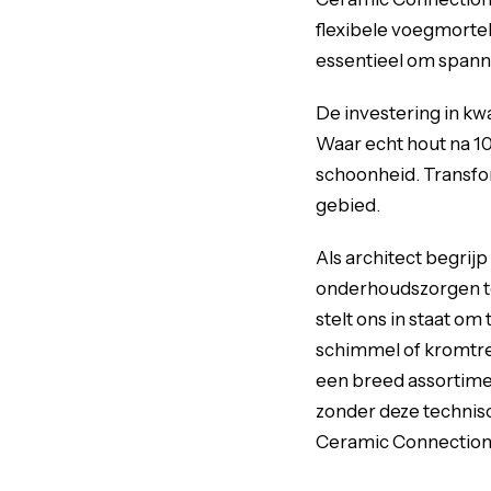
flexibele voegmortel
essentieel om spann
De investering in kwa
Waar echt hout na 1
schoonheid. Transf
gebied.
Als architect begrij
onderhoudszorgen t
stelt ons in staat o
schimmel of kromtrek
een breed assortime
zonder deze technis
Ceramic Connection