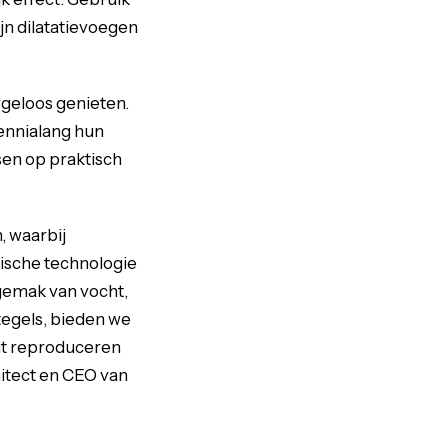
jn dilatatievoegen
orgeloos genieten.
ennialang hun
en op praktisch
, waarbij
sche technologie
ngemak van vocht,
tegels, bieden we
ut reproduceren
itect en CEO van