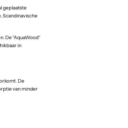
l geplaatste
e, Scandinavische
ven. De "AquaWood"
chikbaar in
oorkomt. De
rptie van minder