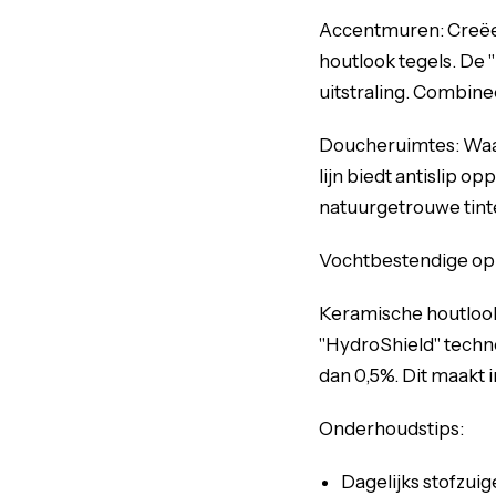
Accentmuren: Creëer
houtlook tegels. De 
uitstraling. Combinee
Doucheruimtes: Waar
lijn biedt antislip o
natuurgetrouwe tinte
Vochtbestendige op
Keramische houtloo
"HydroShield" techn
dan 0,5%. Dit maakt 
Onderhoudstips:
Dagelijks stofzuig