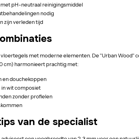
 met pH-neutraal reinigingsmiddel
utbehandelingen nodig
 zijn verleden tijd
 combinaties
vloertegels met moderne elementen. De "Urban Wood" coll
00 cm) harmonieert prachtig met:
en en douchekoppen
 in wit composiet
den zonder profielen
askommen
tips van de specialist
adviseert een voegbreedte van 2-3 mm voor een natuurlij