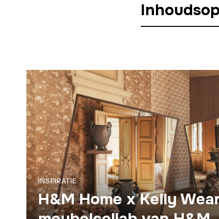
Inhoudso
INSPIRATIE
H&M Home x Kelly Wears
meubelcollab van H&M