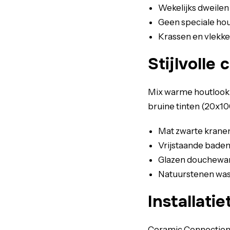
Wekelijks dweilen
Geen speciale ho
Krassen en vlekken
Stijlvolle
Mix warme houtlook 
bruine tinten (20x1
Mat zwarte kran
Vrijstaande baden
Glazen douchewan
Natuurstenen w
Installatie
Ceramic Connection 