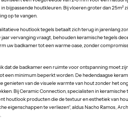
 in bijpassende houtkleuren. Bij vloeren groter dan 25m² zi
ing op te vangen.
litatieve houtlook tegels betaalt zich terug in jarenlang z
0 jaar vervanging vraagt, behouden keramische tegels dec
orm uw badkamer tot een warme oase, zonder compromiss
p ik dat de badkamer een ruimte voor ontspanning moet zijn
ot een minimum beperkt worden. De hedendaagse kerami
m te genieten van de visuele warmte van hout zonder het o
ken. Bij Ceramic Connection, specialisten in keramische 
nt houtlook producten die de textuur en esthetiek van ho
che eigenschappen te verliezen", aldus Nacho Ramos, Arch
.