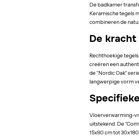
De badkamer transfo
Keramische tegels m
combineren de natuu
De kracht
Rechthoekige tegels
creëren een authenti
de "Nordic Oak" serie
langwerpige vorm ver
Specifiek
Vloerverwarming-vri
uitstekend. De "Comf
15x90 cm tot 30x180 