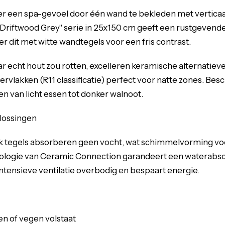
 een spa-gevoel door één wand te bekleden met verticaa
"Driftwood Grey" serie in 25x150 cm geeft een rustgevend
r dit met witte wandtegels voor een fris contrast.
 echt hout zou rotten, excelleren keramische alternatie
ppervlakken (R11 classificatie) perfect voor natte zones. Bes
n van licht essen tot donker walnoot.
lossingen
k tegels absorberen geen vocht, wat schimmelvorming v
ologie van Ceramic Connection garandeert een waterabso
intensieve ventilatie overbodig en bespaart energie.
en of vegen volstaat