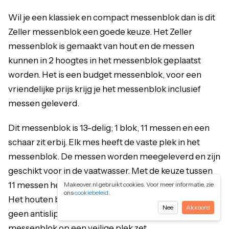
Wil je een klassiek en compact messenblok dan is dit
Zeller messenblok een goede keuze. Het Zeller
messenblok is gemaakt van hout en de messen
kunnen in 2 hoogtes in het messenblok geplaatst
worden. Het is een budget messenblok, voor een
vriendelijke prijs krijg je het messenblok inclusief
messen geleverd.
Dit messenblok is 13-delig; 1 blok, 11 messen en een
schaar zit erbij. Elk mes heeft de vaste plek in het
messenblok. De messen worden meegeleverd en zijn
geschikt voor in de vaatwasser. Met de keuze tussen
11 messen heb je voor elke snijklus een geschikt mes.
Makeover.nl gebruikt cookies. Voor meer informatie, zie
ons
cookiebeleid
.
Het houten blok is gemaakt van fijn hout en er zitten
Nee
Akkoord
geen antislip voetjes onder. Zorg er dus voor dat je het
messenblok op een veilige plek zet.