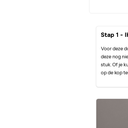
Stap
1
-
I
Voor deze do
deze nog nie
stuk. Of je
op de kop te