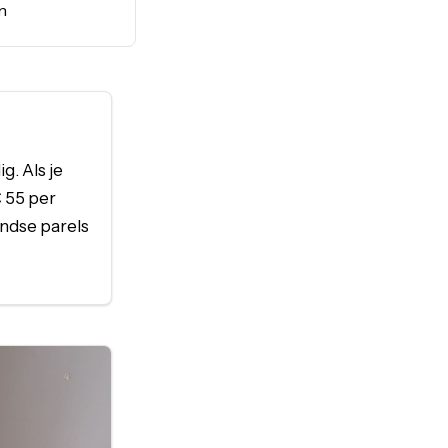
n
g. Als je
€ 55 per
andse parels