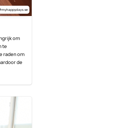
@myhappydays.se
ngrijk om
n te
 te raden om
aardoor de