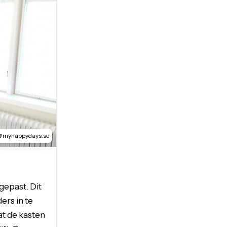
@myhappydays.se
gepast. Dit
rs in te
at de kasten