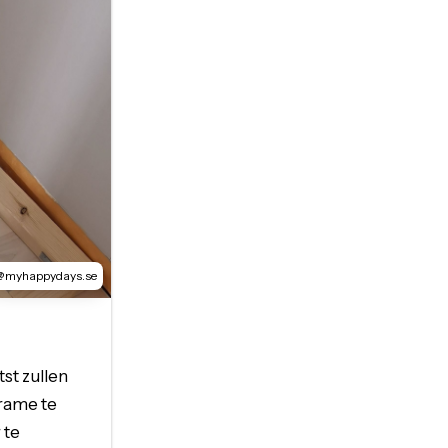
@myhappydays.se
st zullen
rame te
 te