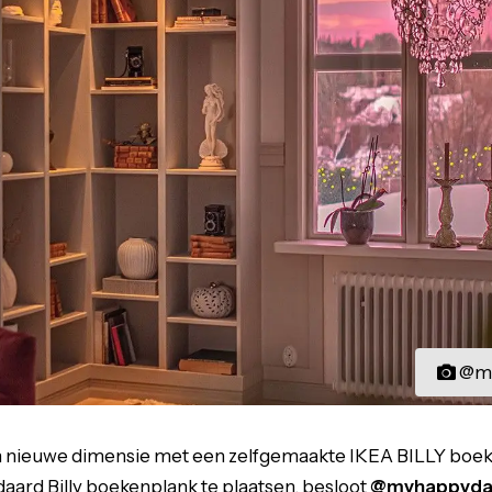
@my
n nieuwe dimensie met een zelfgemaakte IKEA BILLY boeke
aard Billy boekenplank te plaatsen, besloot
@myhappyda