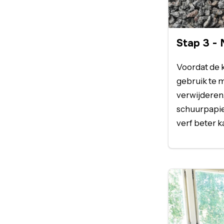
Stap
3
-
Voordat de k
gebruik te m
verwijderen,
schuurpapie
verf beter k