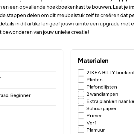
 en een opvallende hoekboekenkast te bouwen. Laat je in
de stappen delen om dit meubelstuk zelf te creëren dat per
details in dit artikel en geef jouw ruimte een upgrade met e
et bewonderen van jouw unieke creatie!
Materialen
2 IKEA BILLY boeken
r
Plinten
Plafondlijsten
2 wandlampen
raad: Beginner
Extra planken naar k
Schuurpapier
Primer
Verf
Plamuur