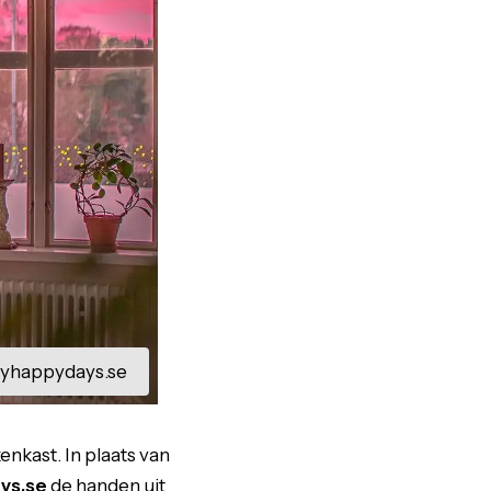
happydays.se
nkast. In plaats van
ys.se
de handen uit