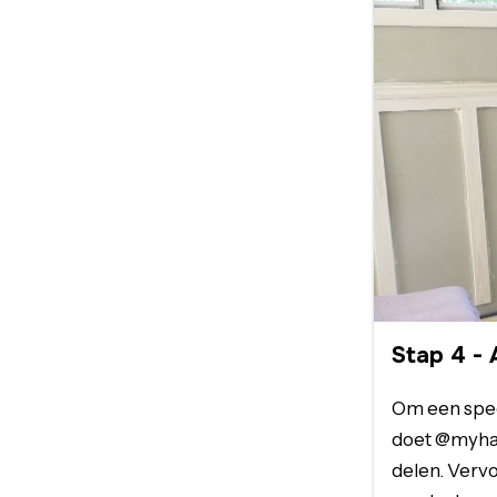
Stap
4
-
Om een speel
doet @myhap
delen. Vervo