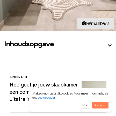
@maa1983
Inhoudsopgave
INSPIRATIE
Hoe geef je jouw slaapkamer
een compleet nieuwe
Makeover.nl gebruikt cookies. Voor meer informatie, zie
ons
cookiebeleid
.
uitstraling?
Nee
Akkoord