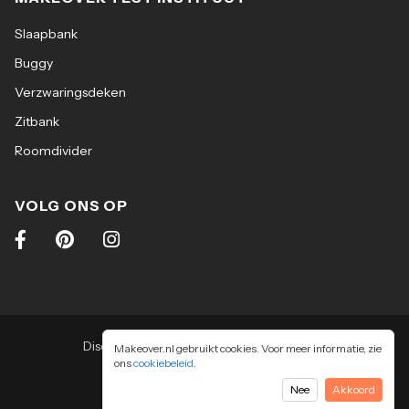
Slaapbank
Buggy
Verzwaringsdeken
Zitbank
Roomdivider
VOLG ONS OP
Disclaimer
|
Algemene voorwaarden
|
Makeover.nl gebruikt cookies. Voor meer informatie, zie
ons
cookiebeleid
Privacy & cookiebeleid
.
2026
-
Makeover.nl BV
Nee
Akkoord