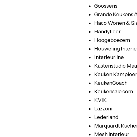
Goossens
Grando Keukens 
Haco Wonen & Sl
Handyfloor
Hoogeboezem
Houweling Interie
Interieurline
Kastenstudio Ma
Keuken Kampioe
KeukenCoach
Keukensale.com
KVIK
Lazzoni
Lederland
Marquardt Küche
Mesh interieur