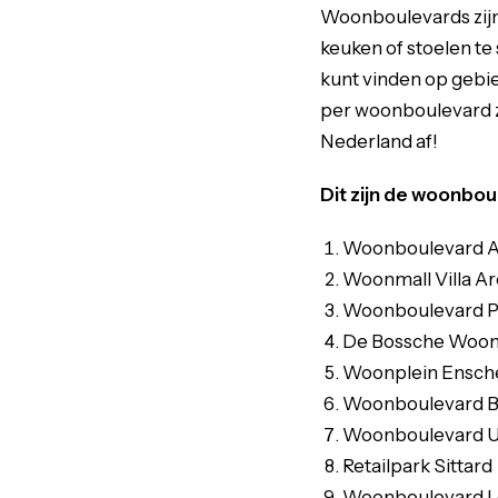
Woonboulevards zijn 
keuken of stoelen te
kunt vinden op gebi
per woonboulevard zi
Nederland af!
Dit zijn de woonboul
Woonboulevard A
Woonmall Villa A
Woonboulevard Po
De Bossche Woon
Woonplein Ensch
Woonboulevard B
Woonboulevard 
Retailpark Sittard
Woonboulevard L