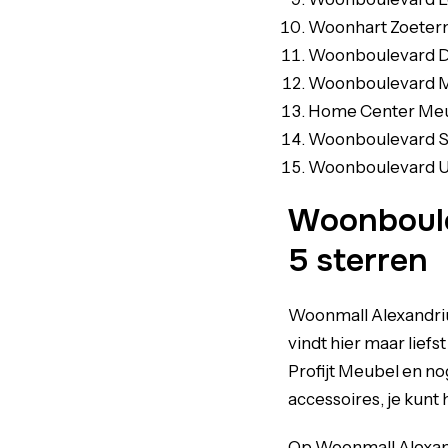
Woonhart Zoeter
Woonboulevard D
Woonboulevard M
Home Center Meu
Woonboulevard S
Woonboulevard U
Woonboulev
5 sterren
Woonmall Alexandr
vindt hier maar lief
Profijt Meubel en no
accessoires, je kunt
Op Woonmall Alexan