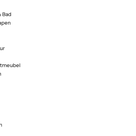
& Bad
apen
ur
atmeubel
n
n