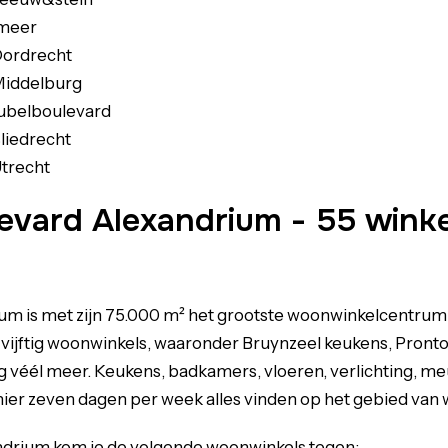
meer
ordrecht
iddelburg
belboulevard
liedrecht
trecht
ard Alexandrium - 55 winkels
ium
is met zijn 75.000 m² het grootste woonwinkelcentrum
st vijftig woonwinkels, waaronder Bruynzeel keukens, Pront
g véél meer. Keukens, badkamers, vloeren, verlichting, m
 hier zeven dagen per week alles vinden op het gebied van
drium kom je de volgende woonwinkels tegen: