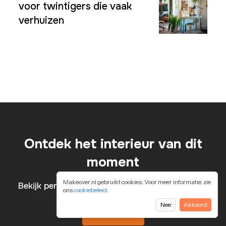
voor twintigers die vaak
verhuizen
Ontdek het interieur van dit
moment
Makeover.nl gebruikt cookies. Voor meer informatie, zie
Bekijk per woonruimte meubels en accessoires!
ons
cookiebeleid
.
Nee
Akkoord
Ontdek