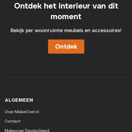
Ontdek het interieur van dit
Schommelstoel in Scandinavisch ontwerp
moment
knuffelzachte teddybonthoes in grijs
Bekijk per woonruimte meubels en accessoires!
Stevig frame van zwart gepoedercoat metaal
Ontdek
Massief houten lopers zorgen voor mooie
beweging
Meer zitcomfort - dankzij een verplaatsbaar
kussen
ALGEMEEN
Over MakeOver.nl
Leverbaar in 2 verschillende kleuren:
Contact
Makeover Deutschland
Wit