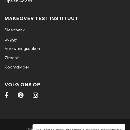
Tips en Advies
Diepte: 105 cm
MAKEOVER TEST INSTITUUT
Hoogte: 107 cm
Slaapbank
Buggy
Verzwaringsdeken
Zitbank
Roomdivider
VOLG ONS OP
Disclaimer
|
Algemene voorwaarden
|
Makeover.nl gebruikt cookies. Voor meer informatie, zie