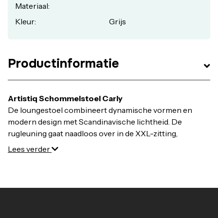
Materiaal:
Kleur:
Grijs
Productinformatie
Artistiq Schommelstoel Carly
De loungestoel combineert dynamische vormen en
modern design met Scandinavische lichtheid. De
rugleuning gaat naadloos over in de XXL-zitting,
waardoor een comfortabel zit- en loungegevoel
Lees verder
ontstaat. De zitting en rugleuning zijn bekleed met een
hoogwaardige stoffen bekleding in teddybontlook. Het
weelderige quiltwerk is een bijzonder hoogtepunt. Het
filigraan 4-poots frame is gemaakt van metaal met een
stoere houtlook. Vuil kan worden verwijderd met een
licht vochtige doek en neutrale zeep.