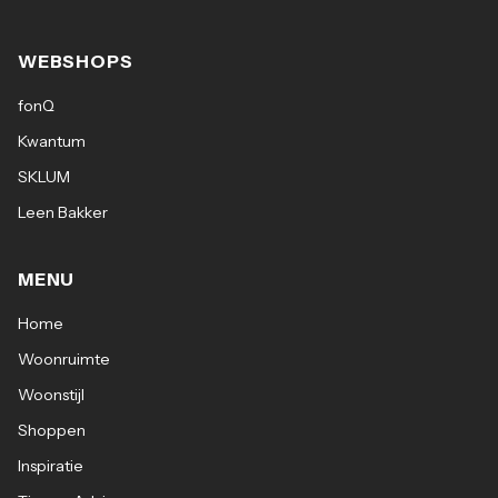
Grijs
WEBSHOPS
fonQ
Kwantum
SKLUM
Eigenschappen:
Leen Bakker
Merk: Artistiq Living
MENU
Materiaal: Teddy stof (100% polyester), metaal
Home
en massief eikenhout
Woonruimte
Woonstijl
Montage: Eenvoudig zelf in elkaar te zetten
Shoppen
Breedte: 67 cm
Inspiratie