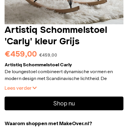
Artistiq Schommelstoel
'Carly' kleur Grijs
€459,00
€459,00
Artistiq Schommelstoel Carly
De loungestoel combineert dynamische vormen en
modern design met Scandinavische lichtheid. De
rugleuning gaat naadloos over in de XXL-zitting,
Lees verder
waardoor een comfortabel zit- en loungegevoel
ontstaat. De zitting en rugleuning zijn bekleed met een
Shop nu
hoogwaardige stoffen bekleding in teddybontlook. Het
weelderige quiltwerk is een bijzonder hoogtepunt. Het
filigraan 4-poots frame is gemaakt van metaal met een
Waarom shoppen met MakeOver.nl?
stoere houtlook. Vuil kan worden verwijderd met een