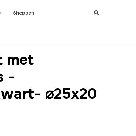
e
Shoppen
t met
 -
zwart- ⌀25x20