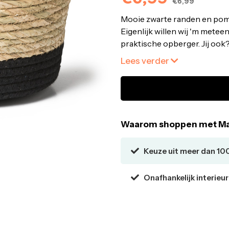
€6,99
Mooie zwarte randen en pom
Eigenlijk willen wij 'm metee
praktische opberger. Jij ook?
maten. Dit exemplaar heeft e
Lees verder
Rieten mand • Leuk design •
⌀25x20 cm
Waarom shoppen met Ma
Keuze uit meer dan 10
Onafhankelijk interieu