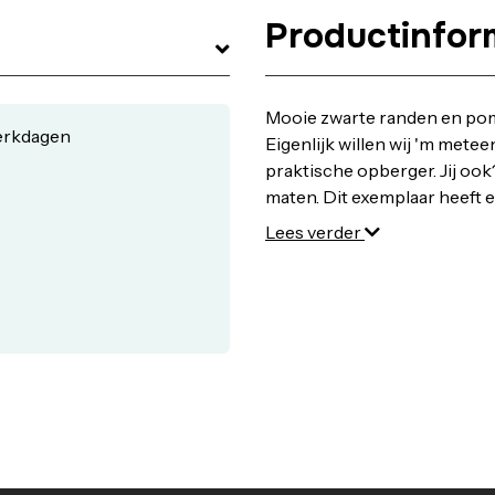
Productinfor
Mooie zwarte randen en po
werkdagen
Eigenlijk willen wij 'm metee
praktische opberger. Jij ook
maten. Dit exemplaar heeft 
• Rieten mand • Leuk design
Lees verder
⌀25x20 cm