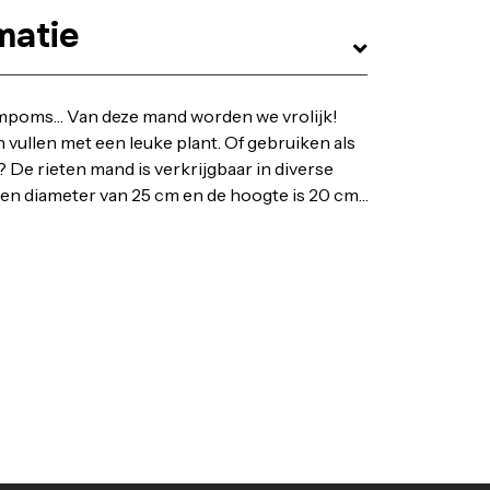
matie
mpoms… Van deze mand worden we vrolijk!
n vullen met een leuke plant. Of gebruiken als
? De rieten mand is verkrijgbaar in diverse
een diameter van 25 cm en de hoogte is 20 cm.
 • Met zwarte randen en pompoms • Afmeting: