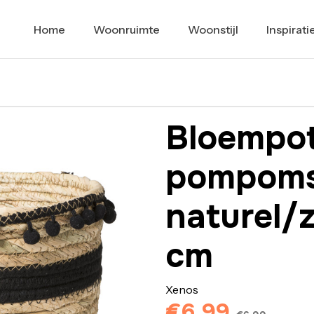
Home
Woonruimte
Woonstijl
Inspirati
Bloempo
pompoms
naturel/
cm
Xenos
€6,99