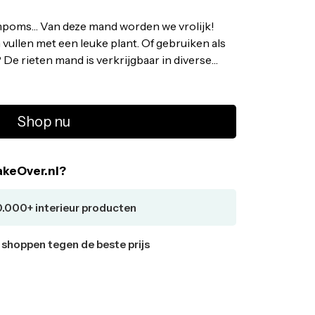
poms… Van deze mand worden we vrolijk!
n vullen met een leuke plant. Of gebruiken als
 De rieten mand is verkrijgbaar in diverse
en diameter van 25 cm en de hoogte is 20 cm. •
 Met zwarte randen en pompoms • Afmeting:
Shop nu
keOver.nl?
0.000+ interieur producten
r shoppen tegen de beste prijs