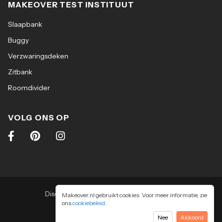
MAKEOVER TEST INSTITUUT
Slaapbank
Buggy
Verzwaringsdeken
Zitbank
Roomdivider
VOLG ONS OP
Disclaimer
|
Algemene voorwaarden
|
Makeover.nl gebruikt cookies. Voor meer informatie, zie
ons
cookiebeleid
Privacy & cookiebeleid
.
2026
-
Makeover.nl BV
Nee
Akkoord