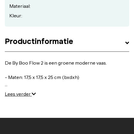
Materiaal:
Kleur:
Productinformatie
- Gemaakt van: Glas
Lees verder