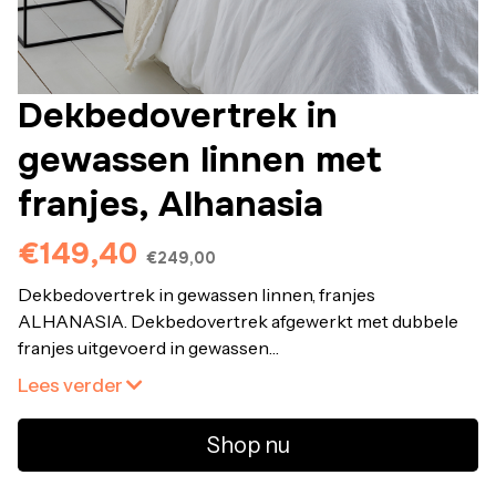
Dekbedovertrek in
gewassen linnen met
franjes, Alhanasia
€149,40
€249,00
Dekbedovertrek in gewassen linnen, franjes
ALHANASIA. Dekbedovertrek afgewerkt met dubbele
franjes uitgevoerd in gewassen
linnen.Omschrijving • 100% linnen, 160 g/m2 • Rechte
Lees verder
onderzijde met knopenOnderhoudVolg onze
onderhoudtips om de kwaliteit van uw bedlinnen te
Shop nu
bewaren • Wassen op 40° • Droogtrommel op lage
temperatuur • Strijken op gematigde