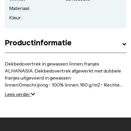
Materiaal:
Kleur:
Productinformatie
Dekbedovertrek in gewassen linnen, franjes
ALHANASIA. Dekbedovertrek afgewerkt met dubbele
franjes uitgevoerd in gewassen
linnen.Omschrijving • 100% linnen, 160 g/m2 • Rechte
onderzijde met knopenOnderhoudVolg onze
Lees verder
onderhoudtips om de kwaliteit van uw bedlinnen te
bewaren • Wassen op 40° • Droogtrommel op lage
temperatuur • Strijken op gematigde
temperatuur • Geen droogkuisAfmetingen • 140 x 200
cm : 1 persoon Kussenslopen worden apart verkocht op