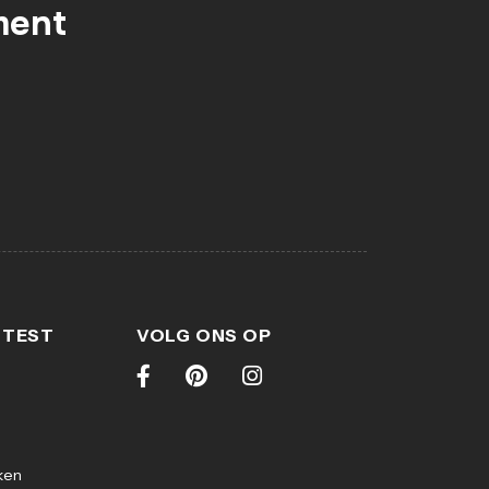
ment
 TEST
VOLG ONS OP
ken