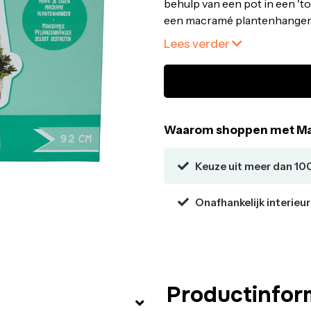
behulp van een pot in een 't
een macramé plantenhanger. 
zelf 2 macramé plantenhanger
Lees verder
ringetjes en een instructiekaa
DIY macramé plantenhangers
Inhoud: 2 rollen macramé koor
Waarom shoppen met Ma
Keuze uit meer dan 10
Onafhankelijk interieu
Productinfor