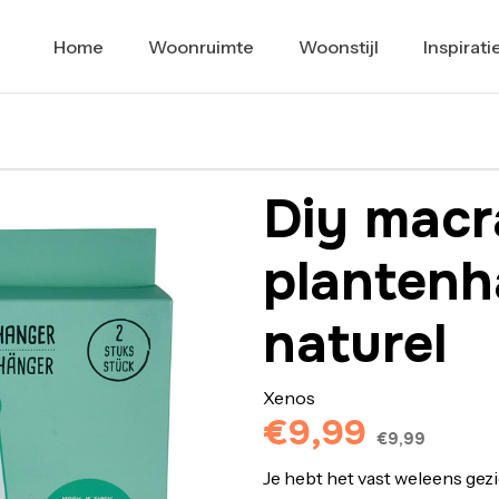
Home
Woonruimte
Woonstijl
Inspirati
Diy mac
plantenh
naturel
Xenos
€9,99
€9,99
Je hebt het vast weleens gez