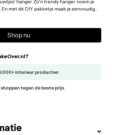
ouwtjes' hanger. Zo'n trendy hanger noem je
En met dit DIY pakketje maak je eenvoudig
s. In het pakket zit 2 rollen macramé koord, 2
rt. Wanneer hang jij plantjes in de lucht? •
 • Voor maken van 2 plantenhangers •
Shop nu
d (25 m), 2 ringetjes en instructiekaart
keOver.nl?
0.000+ interieur producten
r shoppen tegen de beste prijs
matie