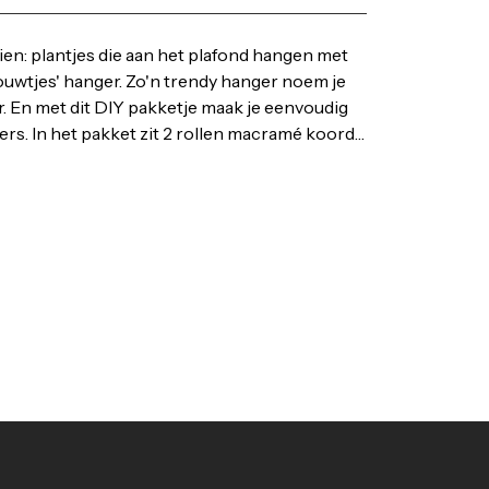
ien: plantjes die aan het plafond hangen met
ouwtjes' hanger. Zo'n trendy hanger noem je
 En met dit DIY pakketje maak je eenvoudig
rs. In het pakket zit 2 rollen macramé koord,
kaart. Wanneer hang jij plantjes in de lucht? •
 • Voor maken van 2 plantenhangers •
rd (25 m), 2 ringetjes en instructiekaart