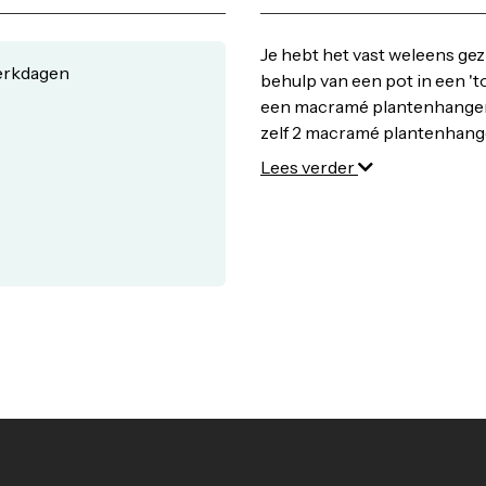
Je hebt het vast weleens gez
werkdagen
behulp van een pot in een 't
een macramé plantenhanger.
zelf 2 macramé plantenhange
2 ringetjes en een instructie
Lees verder
DIY macramé plantenhangers
Inhoud: 2 rollen macramé koo