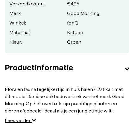
Verzendkosten:
€4,95
Merk:
Good Morning
Winkel:
fonQ
Materiaal:
Katoen
Kleur:
Groen
Productinformatie
Flora en fauna tegelijkertijd in huis halen? Dat kan met
dit mooie Danique dekbedovertrek van het merk Good
Morning. Op het overtrek zijn prachtige planten en
dieren afgebeeld. Ideaal als je een jungletintje wilt
toevoegen aan je slaapkamer. Bestel Good Morning
Lees verder
Danique Dekbedovertrek 200 x 220 cm online bij fonQ.
Alle Good Morning Dekbedovertrekken uit voorraad