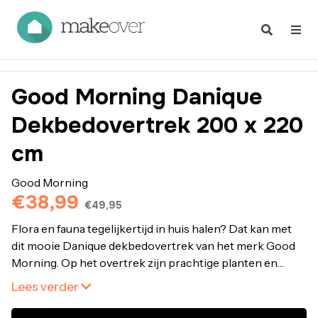
Good Morning Danique
Dekbedovertrek 200 x 220
cm
Good Morning
€38,99
€49,95
Flora en fauna tegelijkertijd in huis halen? Dat kan met
dit mooie Danique dekbedovertrek van het merk Good
Morning. Op het overtrek zijn prachtige planten en
dieren afgebeeld. Ideaal als je een jungletintje wilt
Lees verder
toevoegen aan je slaapkamer. Bestel Good Morning
Danique Dekbedovertrek 200 x 220 cm online bij fonQ.