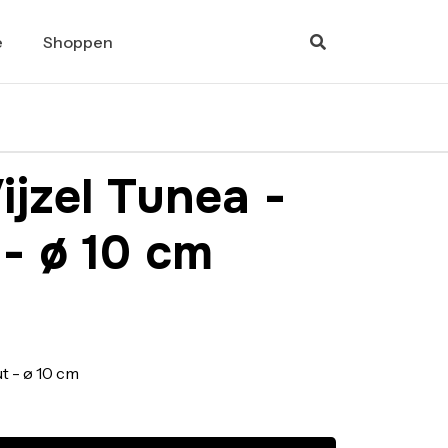
e
Shoppen
Vijzel Tunea -
 - ø 10 cm
ut - ø 10 cm