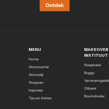
Ontdek
MENU
MAKEOVER
INSTITUUT
Home
Slaapbank
Woonruimte
Buggy
Woonstijl
Verzwaringsde
Shoppen
Zitbank
Inspiratie
Roomdivider
Tips en Advies