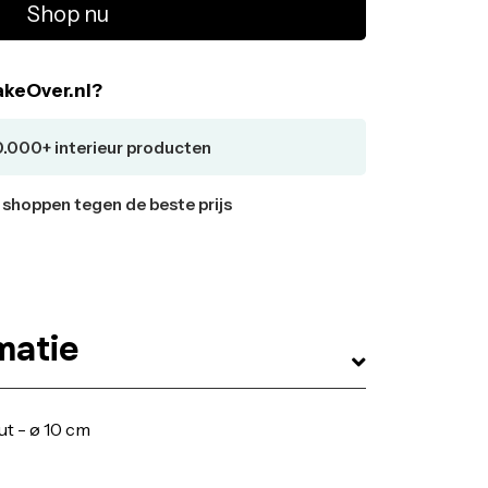
Shop nu
keOver.nl?
0.000+ interieur producten
r shoppen tegen de beste prijs
matie
out - ø 10 cm