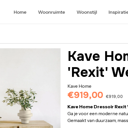
Home
Woonruimte
Woonstijl
Inspirati
Kave Hom
'Rexit' 
Kave Home
€919,00
€919,00
Kave Home Dressoir Rexit
Ga je voor een moderne natuur
Gemaakt van duurzaam, massi
met de hand gevlochten rotan