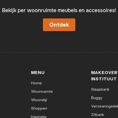
Bekijk per woonruimte meubels en accessoires!
Eigenschappen:
Merk: Kave Home
Ontdek
Materiaal: Massief m
Montage: Volledig a
Materiaalcode: MTK
MENU
MAKEOVER
Breedte: 180 cm
INSTITUUT
Home
Diepte: 38 cm
Slaapbank
Woonruimte
Buggy
Woonstijl
Hoogte: 70 cm
Verzwaringsde
Shoppen
Zitbank
Maximum belastbaar
Inspiratie