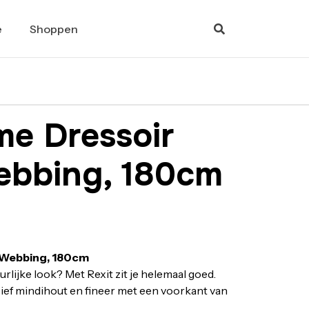
e
Shoppen
e Dressoir
Webbing, 180cm
 Webbing, 180cm
lijke look? Met Rexit zit je helemaal goed.
ef mindihout en fineer met een voorkant van
. Biedt veel opbergruimte en het is