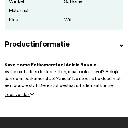
Zitbreedte: 46 cm
Winkel:
SoHome
Zitdiepte: 45 cm
Materiaal:
Breedte: 60 cm
Kleur:
Wit
Diepte: 49 cm
Hoogte: 81 cm
Productinformatie
Kave Home Eetkamerstoel Aniela Bouclé
Wil je niet alleen lekker zitten, maar ook stijlvol? Bekijk
dan eens eetkamerstoel 'Aniela'. De stoel is bekleed met
een bouclé stof. Deze stof bestaat uit allemaal kleine
lusjes. Dit geeft de stoel een trendy look. De ronde
Lees verder
zitting valt meteen op als je de eetkamerstoel rondom de
eettafel ziet staan. De zitting is gemaakt in de vorm van
een schelp. Door deze vorm zit je erg fijn, urenlang.
De metalen poten onder de eetkamerstoel geven het