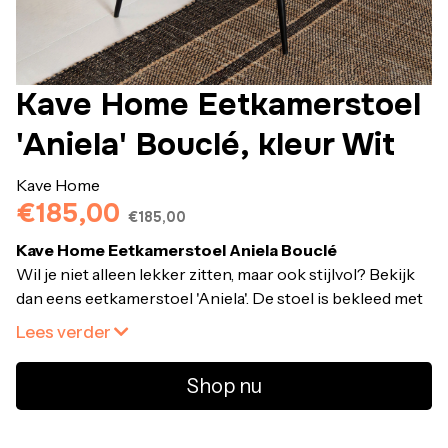
Kave Home Eetkamerstoel
'Aniela' Bouclé, kleur Wit
Kave Home
€185,00
€185,00
Kave Home Eetkamerstoel Aniela Bouclé
Wil je niet alleen lekker zitten, maar ook stijlvol? Bekijk
dan eens eetkamerstoel 'Aniela'. De stoel is bekleed met
een bouclé stof. Deze stof bestaat uit allemaal kleine
Lees verder
lusjes. Dit geeft de stoel een trendy look. De ronde
zitting valt meteen op als je de eetkamerstoel rondom de
Shop nu
eettafel ziet staan. De zitting is gemaakt in de vorm van
een schelp. Door deze vorm zit je erg fijn, urenlang.