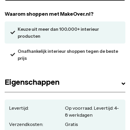
Kave Cares Design: het hout van de interne structuur is
E0-gefabriceerd met een lage formaldehyde-uitstoot,
Waarom shoppen met MakeOver.nl?
om de planeet schoner achter te laten.
Verkrijgbaar in verschillende kleuren en/of dessins.
Keuze uit meer dan 100.000+ interieur
Eigenschappen:
producten
Merk: Kave Home
Materiaal: Bekleed met zacht imitatiebont en metalen
Onafhankelijk interieur shoppen tegen de beste
poten
prijs
Montage: Eenvoudig zelf in elkaar te zetten
Breedte: 58 cm
Diepte: 58 cm
Hoogte: 73 cm
Eigenschappen
Levertijd:
Op voorraad. Levertijd: 4-
8 werkdagen
Verzendkosten:
Gratis