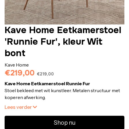
Kave Home Eetkamerstoel
'Runnie Fur', kleur Wit
bont
Kave Home
€219,00
€219,00
Kave Home Eetkamerstoel Runnie Fur
Stoel bekleed met wit kunstleer. Metalen structuur met
koperen afwerking.
Eetkamerstoel met armleuningen en pluche bekleding.
Lees verder
Metalen structuur met een koperkleurige afwerking.
Plastic beschermers op elke voet om beschadiging van
Shop nu
de vloer te voorkomen.