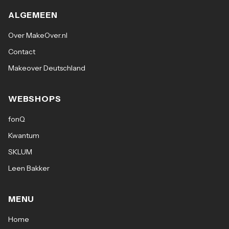
ALGEMEEN
Materiaal: Bekleed met zacht imitatiebont en
metalen poten
Over MakeOver.nl
Contact
Montage: Eenvoudig zelf in elkaar te zetten
Makeover Deutschland
Breedte: 58 cm
WEBSHOPS
Diepte: 58 cm
fonQ
Kwantum
Hoogte: 73 cm
SKLUM
Leen Bakker
MENU
Home