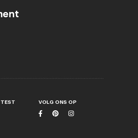
 rest van de collectie, met dezelfde
ment
ng en kenmerken.
indi hout en fineer met rotan
fgemonteerd geleverd
laden
 TEST
VOLG ONS OP
0211