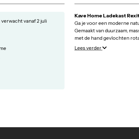
Breedte: 90 cm
Diepte: 38 cm
Kave Home Ladekast Rexi
Hoogte: 93 cm
 verwacht vanaf 2 juli
Ga je voor een moderne natuu
Maximum belastbaar gewicht
Gemaakt van duurzaam, mass
Onderhouds-instructie: Rein
met de hand gevlochten rota
reinigingsmiddel en droog onm
gemakkelijk om erin en ero
Lees verder
ome
Algemene instructie: Gebrui
bleekmiddelen, oplosmiddele
Ladenkast van massie
e
voorkant is gemaakt
kleur en tekening.
Dankzij het met de h
duurzame bossen waa
milieuvriendelijk en 
Dit artikel is onderd
ontwerp van het tea