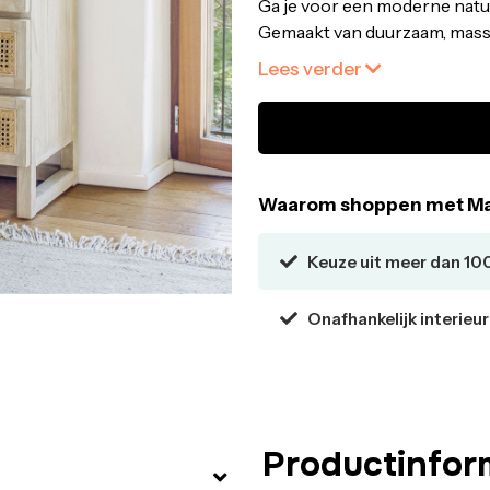
Ga je voor een moderne natuur
Gemaakt van duurzaam, massi
met de hand gevlochten rotan
Lees verder
gemakkelijk om erin en eron
Ladenkast van massief mindih
gemaakt van gevlochten rotan
Dankzij het met de hand gev
bossen waar gecontroleerd wo
Waarom shoppen met Ma
uniek.
Dit artikel is onderdeel van 
Keuze uit meer dan 10
het team van Kave Home.
Combineer het met de rest va
Onafhankelijk interieu
afwerking en kenmerken.
Eigenschappen:
Merk: Kave Home
Materiaal: Massief mindi hout
Montage: Volledig afgemont
Overige info: Met 4 laden
Productinfor
Materiaalcode: MTK0211