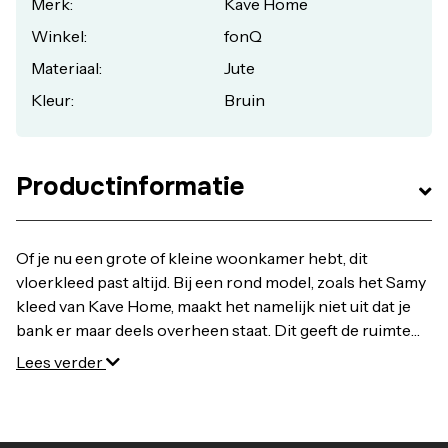
Merk:
Kave Home
Winkel:
fonQ
Materiaal:
Jute
Kleur:
Bruin
Productinformatie
Of je nu een grote of kleine woonkamer hebt, dit
vloerkleed past altijd. Bij een rond model, zoals het Samy
kleed van Kave Home, maakt het namelijk niet uit dat je
bank er maar deels overheen staat. Dit geeft de ruimte
juist een speelde twist! Bestel Kave Home Samy
Lees verder
Vloerkleed Ø 150 cm online bij fonQ. Alle Kave Home
Kleden uit voorraad leverbaar. Voor 22:00 besteld,
morgen in huis