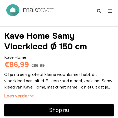
Kave Home Samy
Vloerkleed Ø 150 cm
Kave Home
€86,99
€86,99
Of je nu een grote of kleine woonkamer hebt, dit
vloerkleed past altijd. Bij een rond model, zoals het Samy
kleed van Kave Home, maakt het namelijk niet uit dat je
bank er maar deels overheen staat. Dit geeft de ruimte
Lees verder
juist een speelde twist! Bestel Kave Home Samy
Vloerkleed Ø 150 cm online bij fonQ. Alle Kave Home
Shop nu
Kleden uit voorraad leverbaar. Voor 22:00 besteld,