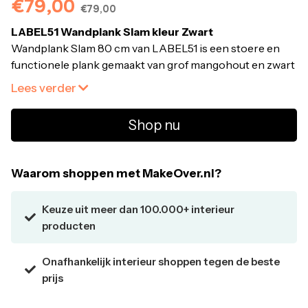
€79,00
€79,00
LABEL51 Wandplank Slam kleur Zwart
Wandplank Slam 80 cm van LABEL51 is een stoere en
functionele plank gemaakt van grof mangohout en zwart
solide metaal. De wandplank biedt de mogelijkheid je
Lees verder
mooiste woondecoratie te presenteren en je muur te
sieren. Maak er een speels geheel van door verschillende
Shop nu
maten te combineren.
Slam bestaat uit een robuuste, dikke plank met een
Waarom shoppen met MakeOver.nl?
lengte van 80 cm, gemaakt van rough mangohout waar
ontzettend veel op gepresenteerd kan worden. Slam
Keuze uit meer dan 100.000+ interieur
heeft een gesloten zwart metalen frame gemonteerd aan
producten
de linker- en rechterkant. De achterkant van deze
metalen frames zijn voorzien van een vast
Onafhankelijk interieur shoppen tegen de beste
ophangsysteem wat het ophangen vergemakkelijkt.
prijs
Wandplank Slam geeft een interieur een stoere touch en