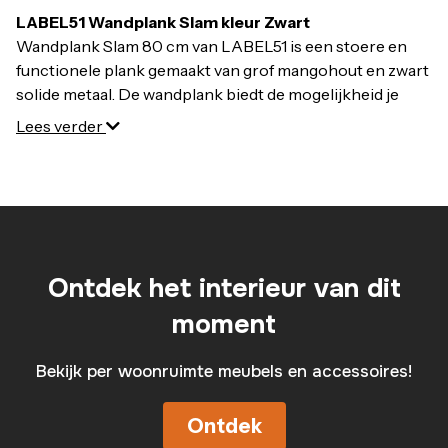
Diepte: 23 cm
LABEL51 Wandplank Slam kleur Zwart
Hoogte: 20 cm
Wandplank Slam 80 cm van LABEL51 is een stoere en
functionele plank gemaakt van grof mangohout en zwart
solide metaal. De wandplank biedt de mogelijkheid je
mooiste woondecoratie te presenteren en je muur te
Lees verder
sieren. Maak er een speels geheel van door verschillende
maten te combineren.
Slam bestaat uit een robuuste, dikke plank met een
lengte van 80 cm, gemaakt van rough mangohout waar
ontzettend veel op gepresenteerd kan worden. Slam
Ontdek het interieur van dit
heeft een gesloten zwart metalen frame gemonteerd aan
de linker- en rechterkant. De achterkant van deze
moment
metalen frames zijn voorzien van een vast
ophangsysteem wat het ophangen vergemakkelijkt.
Bekijk per woonruimte meubels en accessoires!
Wandplank Slam geeft een interieur een stoere touch en
Ontdek
vormt een waar pronkstuk aan de muur. Slam is veelzijdig