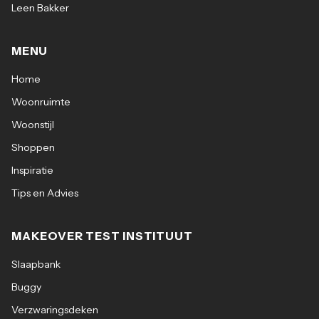
Leen Bakker
Eigenschappen:
Merk: LABEL51
MENU
Home
Materiaal: Mangohout
Woonruimte
Breedte: 80 cm
Woonstijl
Shoppen
Diepte: 23 cm
Inspiratie
Tips en Advies
Hoogte: 20 cm
MAKEOVER TEST INSTITUUT
Slaapbank
Buggy
Verzwaringsdeken