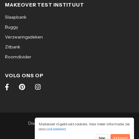
MAKEOVER TEST INSTITUUT
Slaapbank
Buggy
Verzwaringsdeken
Zitbank
Roomdivider
VOLG ONS OP
Disclaimer
|
Algemene voorwaarden
|
Makeover.nl gebruikt cookies. Voor meer informatie, zie
ons
cookiebeleid
Privacy & cookiebeleid
.
2026
-
Makeover.nl BV
Nee
Akkoord