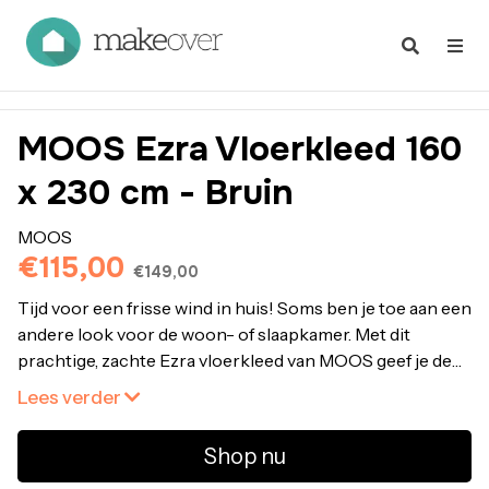
MOOS Ezra Vloerkleed 160
x 230 cm - Bruin
MOOS
€115,00
€149,00
Tijd voor een frisse wind in huis! Soms ben je toe aan een
andere look voor de woon- of slaapkamer. Met dit
prachtige, zachte Ezra vloerkleed van MOOS geef je de
hele kamer warmte en sfeer. Door zijn speelse print valt
Lees verder
hij goed op. Mooi hè? Bestel MOOS Ezra Vloerkleed 160
x 230 cm - Bruin online bij fonQ. Alle MOOS
Shop nu
Vloerkleden uit voorraad leverbaar. Voor 21:00 besteld,