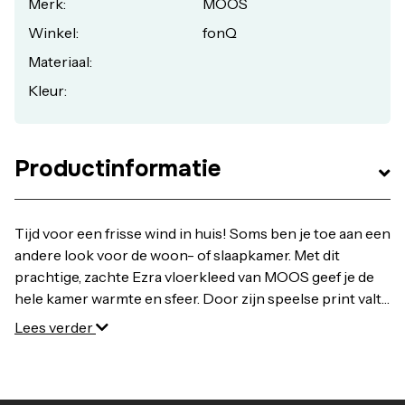
Merk:
MOOS
Winkel:
fonQ
Materiaal:
Kleur:
Productinformatie
Tijd voor een frisse wind in huis! Soms ben je toe aan een
andere look voor de woon- of slaapkamer. Met dit
prachtige, zachte Ezra vloerkleed van MOOS geef je de
hele kamer warmte en sfeer. Door zijn speelse print valt
hij goed op. Mooi hè? Bestel MOOS Ezra Vloerkleed 160
Lees verder
x 230 cm - Bruin online bij fonQ. Alle MOOS
Vloerkleden uit voorraad leverbaar. Voor 21:00 besteld,
morgen in huis