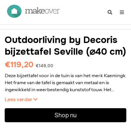
Outdoorliving by Decoris
bijzettafel Seville (⌀40 cm)
€119,20
€149,00
Deze bijzettafel voor in de tuin is van het merk Kaemingk.
Het frame van de tafel is gemaakt van metaal en is
ingewikkeld in weerbestendig kunststof touw. Het
tafelblad is van FSC acaciahout. Indien het tafelblad
Lees verder
verwijderd wordt kan deze ook als plantenbak gebruikt
worden! Een unieke aanwinst voor de tuin. Verkrijgbaar
Shop nu
in verschillende kleuren en afmetingen.- Afmetingen
(diaxh): 40x49 cm