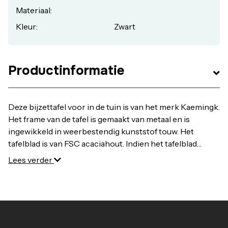
Materiaal:
Kleur:
Zwart
Productinformatie
Deze bijzettafel voor in de tuin is van het merk Kaemingk.
Het frame van de tafel is gemaakt van metaal en is
ingewikkeld in weerbestendig kunststof touw. Het
tafelblad is van FSC acaciahout. Indien het tafelblad
verwijderd wordt kan deze ook als plantenbak gebruikt
Lees verder
worden! Een unieke aanwinst voor de tuin. Verkrijgbaar
in verschillende kleuren en afmetingen.- Afmetingen
(diaxh): 40x49 cm