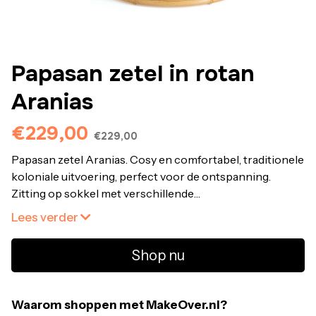
Papasan zetel in rotan
Aranias
€229,00
€229,00
Papasan zetel Aranias. Cosy en comfortabel, traditionele
koloniale uitvoering, perfect voor de ontspanning.
Zitting op sokkel met verschillende
standen.Eigenschappen • Structuur van de zitting en
Lees verder
pootgedeelte in rotan • Kussen bekleedt in 100%
polyester, gevuld met vlokken van mousse met striklint
Shop nu
om te bevestigen aan het structuurGebruik en
onderhoudOm de levensduur van uw meubels te
garanderen, raden we de volgende onderhoudsregels
Waarom shoppen met MakeOver.nl?
aan : • Het wordt aangeraden deze rotanmeubelen enkel