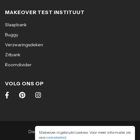
MAKEOVER TEST INSTITUUT
Slaapbank
Buggy
Verzwaringsdeken
Zitbank
Roomdivider
VOLG ONS OP
Disclaimer
|
Algemene voorwaarden
|
Makeover.nl gebruikt cookies. Voor meer informatie, zie
ons
cookiebeleid
Privacy & cookiebeleid
.