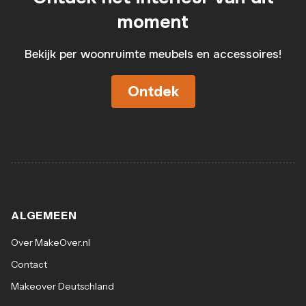
de buurt van radiatoren of andere warmtebronnen,
moment
aangezien het materiaal hierdoor te droog kan worden
en barsten. • Plaats dit soort producten bijvoorbeeld in
Bekijk per woonruimte meubels en accessoires!
een veranda, op een terras of balkon, waar ze beschermd
zijn tegen weer en wind en laat ze niet in direct contact
Ontdek
komen met gras of aarde (om opkomst van
voetvochtigheid).Afmetingen • Zitting : Ø115 cm • Basis:
Ø70 cm op zijn breedst • Hoogte zitting : 60
cmAfmetingen en gewicht van de pakket(ten) • L115 x
D115 x H55 cm • 15,5 kg
ALGEMEEN
Over MakeOver.nl
Contact
Makeover Deutschland