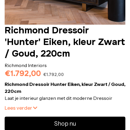
Richmond Dressoir
'Hunter' Eiken, kleur Zwart
/ Goud, 220cm
Richmond Interiors
€1.792,00
€1.792,00
Richmond Dressoir Hunter Eiken, kleur Zwart / Goud,
220cm
Laat je interieur glanzen met dit moderne Dressoir
Hunter.
Lees verder
Een bijzondere kast van zwart eiken fineer met mat goud
Shop nu
en 4 deuren. Perfect voor je mooiste accessoires en om