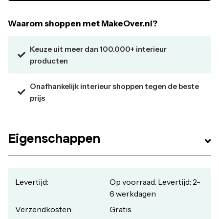
andere spullen op te bergen! Combineer samen met
andere items uit onze Hunter collectie.
Waarom shoppen met MakeOver.nl?
Eigenschappen:
Merk: Richmond Interiors
Keuze uit meer dan 100.000+ interieur
Materiaal: Goud gecoat RVS, gecombineerd met zwart
producten
Eikenfineer
Montage: Volledig afgemonteerd geleverd
Onafhankelijk interieur shoppen tegen de beste
Overige info: Uitgevoerd met 4 deuren
prijs
Breedte: 220 cm
Diepte: 45 cm
Hoogte: 80 cm
Eigenschappen
Levertijd:
Op voorraad. Levertijd: 2-
6 werkdagen
Verzendkosten:
Gratis