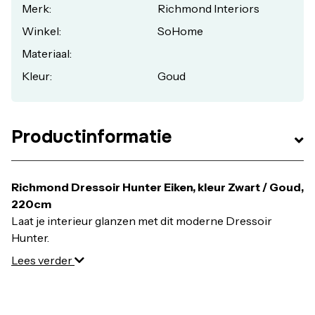
Merk:
Richmond Interiors
Winkel:
SoHome
Materiaal:
Kleur:
Goud
Productinformatie
Richmond Dressoir Hunter Eiken, kleur Zwart / Goud,
220cm
Laat je interieur glanzen met dit moderne Dressoir
Hunter.
Lees verder
Een bijzondere kast van zwart eiken fineer met mat goud
en 4 deuren. Perfect voor je mooiste accessoires en om
andere spullen op te bergen! Combineer samen met