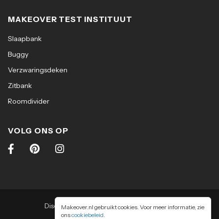
MAKEOVER TEST INSTITUUT
Slaapbank
Buggy
Verzwaringsdeken
Zitbank
Roomdivider
VOLG ONS OP
Disclaimer
|
Algemene voorwaarden
|
Makeover.nl gebruikt cookies. Voor meer informatie, zie
ons
cookiebeleid
Privacy & cookiebeleid
.