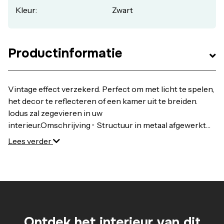
Kleur:
Zwart
Productinformatie
Vintage effect verzekerd. Perfect om met licht te spelen,
het decor te reflecteren of een kamer uit te breiden.
Iodus zal zegevieren in uw
interieur.Omschrijving • Structuur in metaal afgewerkt
zwart of messing • Spiegel op voetAfmetingen • Breedte
Lees verder
: 50 cm • Hoogte : 150 cm • Dikte : 2 cmAfmetingen en
gewicht van het pakket1 pakket • L161,5 x H58,5 x D9 cm.
20,8 kg.
Ontdek het interieur van dit