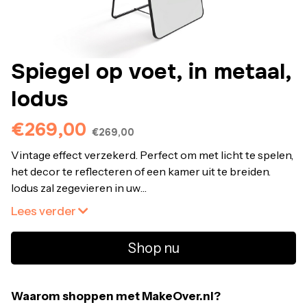
Spiegel op voet, in metaal,
Iodus
€269,00
€269,00
Vintage effect verzekerd. Perfect om met licht te spelen,
het decor te reflecteren of een kamer uit te breiden.
Iodus zal zegevieren in uw
interieur.Omschrijving • Structuur in metaal afgewerkt
Lees verder
zwart of messing • Spiegel op voetAfmetingen • Breedte
: 50 cm • Hoogte : 150 cm • Dikte : 2 cmAfmetingen en
Shop nu
gewicht van het pakket1 pakket • L161,5 x H58,5 x D9 cm.
20,8 kg.
Waarom shoppen met MakeOver.nl?