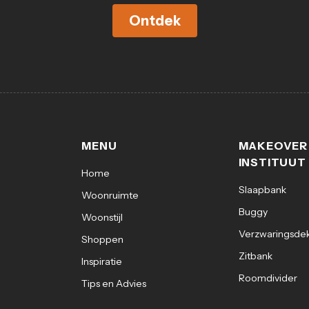
Ontdek
MENU
MAKEOVER
INSTITUUT
Home
Slaapbank
Woonruimte
Buggy
Woonstijl
Verzwaringsde
Shoppen
Zitbank
Inspiratie
Roomdivider
Tips en Advies