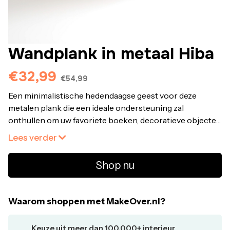
Wandplank in metaal Hiba
€32,99
€54,99
Een minimalistische hedendaagse geest voor deze
metalen plank die een ideale ondersteuning zal
onthullen om uw favoriete boeken, decoratieve objecten
of een verzameling vetplanten te
Lees verder
markeren.Eigenschappen van de wandplank Hiba : • In
metaal bedekt met epoxy verf. Vijzen en pluggen niet
Shop nu
bijgeleverd.Afmetingen van de wandplank Hiba :
• Breedte 80 cm • Hoogte 19 cm • Diepte 18 cm
Waarom shoppen met MakeOver.nl?
Keuze uit meer dan 100.000+ interieur