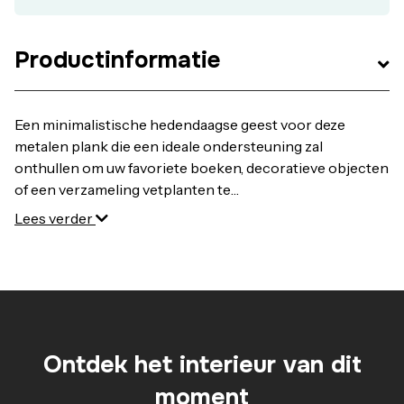
Productinformatie
Een minimalistische hedendaagse geest voor deze
metalen plank die een ideale ondersteuning zal
onthullen om uw favoriete boeken, decoratieve objecten
of een verzameling vetplanten te
markeren.Eigenschappen van de wandplank Hiba : • In
Lees verder
metaal bedekt met epoxy verf. Vijzen en pluggen niet
bijgeleverd.Afmetingen van de wandplank Hiba :
• Breedte 80 cm • Hoogte 19 cm • Diepte 18 cm
Ontdek het interieur van dit
moment