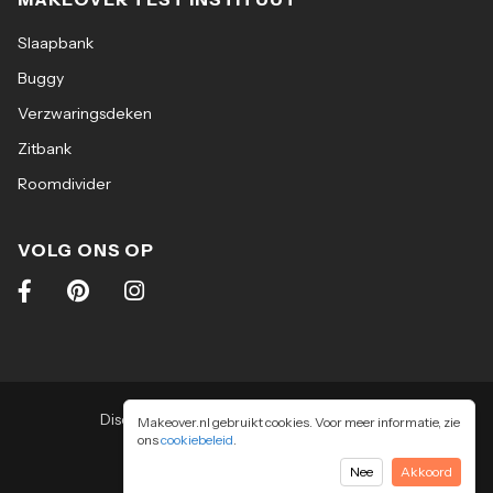
Slaapbank
Buggy
Verzwaringsdeken
Zitbank
Roomdivider
VOLG ONS OP
Disclaimer
|
Algemene voorwaarden
|
Makeover.nl gebruikt cookies. Voor meer informatie, zie
ons
cookiebeleid
Privacy & cookiebeleid
.
2026
-
Makeover.nl BV
Nee
Akkoord