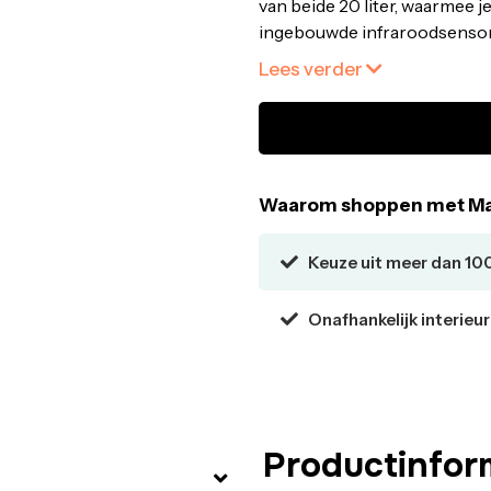
van beide 20 liter, waarmee j
ingebouwde infraroodsensor
handbeweging en door de Sof
Lees verder
geruisloos- Het sensorsyste
Waarom shoppen met Ma
Keuze uit meer dan 10
Onafhankelijk interieu
Productinfor