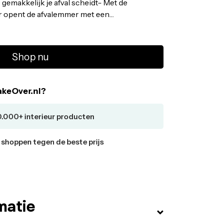
e gemakkelijk je afval scheidt- Met de
 opent de afvalemmer met een
t Close-technologie sluit de deksel
em werkt op 6 AA-batterijen-
Shop nu
keOver.nl?
0.000+ interieur producten
r shoppen tegen de beste prijs
matie