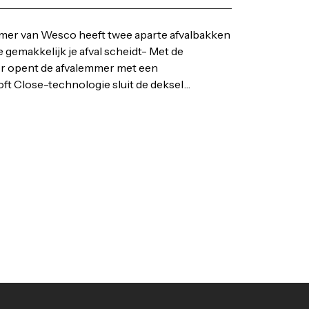
mer van Wesco heeft twee aparte afvalbakken
e gemakkelijk je afval scheidt- Met de
r opent de afvalemmer met een
t Close-technologie sluit de deksel
eem werkt op 6 AA-batterijen-