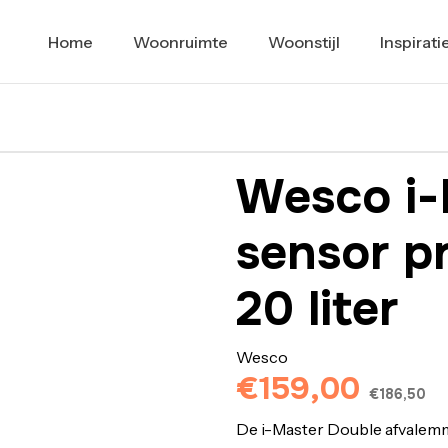
Home
Woonruimte
Woonstijl
Inspirati
Wesco i-
sensor pr
20 liter
Wesco
€159,00
€186,50
De i-Master Double afvalem