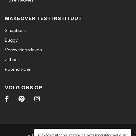
Tips en Advies
MAKEOVER TEST INSTITUUT
Slaapbank
Buggy
Verzwaringsdeken
Zitbank
Roomdivider
VOLG ONS OP
Disclaimer
|
Algemene voorwaarden
|
Makeover.nl gebruikt cookies. Voor meer informatie, zie