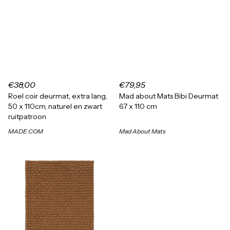
€38,00
€79,95
Roel coir deurmat, extra lang,
Mad about Mats Bibi Deurmat
50 x 110cm, naturel en zwart
67 x 110 cm
ruitpatroon
MADE.COM
Mad About Mats