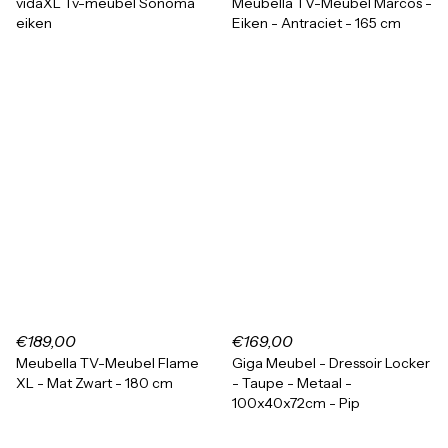
vidaXL Tv-meubel Sonoma
Meubella TV-Meubel Marcos -
eiken
Eiken - Antraciet - 165 cm
€189,00
€169,00
Meubella TV-Meubel Flame
Giga Meubel - Dressoir Locker
XL - Mat Zwart - 180 cm
- Taupe - Metaal -
100x40x72cm - Pip