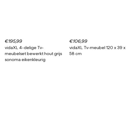
€195,99
€106,99
vidaXL 4-delige Tv-
vidaXL Tv-meubel 120 x 39 x
meubelset bewerkt hout grijs
58 cm
sonoma eikenkleurig