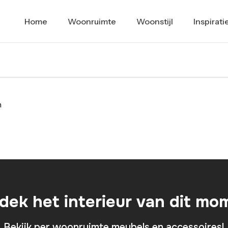
Home
Woonruimte
Woonstijl
Inspirati
n
dek het interieur van dit mo
Bekijk per woonruimte meubels en accessoires!