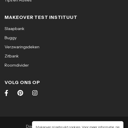
Tips en Advies
MAKEOVER TEST INSTITUUT
Slaapbank
Buggy
Verzwaringsdeken
Zitbank
Roomdivider
VOLG ONS OP
Disclaimer
|
Algemene voorwaarden
|
Makeover.nl gebruikt cookies. Voor meer informatie, zie