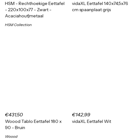
HSM - Rechthoekige Eettafel
vidaXL Eettafel 140x74,5x76
- 220x100x77 - Zwart -
cm spaanplaat grijs
Acaciahout|metaal
HSM Collection
€431,50
€142,99
Woood Tablo Eettafel 180 x
vidaXL Eettafel Wit
90 - Bruin
Woood