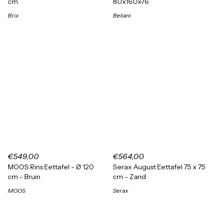
cm
80x160x76
Brix
Beliani
€549,00
€564,00
MOOS Rins Eettafel - Ø 120
Serax August Eettafel 75 x 75
cm - Bruin
cm - Zand
MOOS
Serax