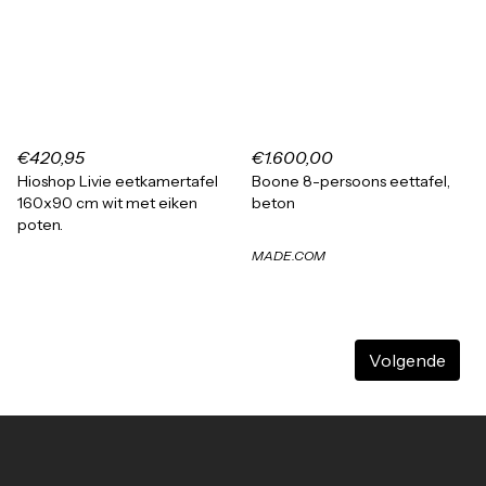
€420,95
€1.600,00
Hioshop Livie eetkamertafel
Boone 8-persoons eettafel,
160x90 cm wit met eiken
beton
poten.
MADE.COM
Volgende